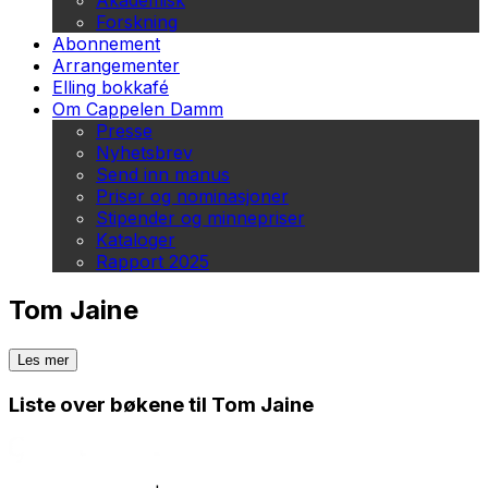
Akademisk
Forskning
Abonnement
Arrangementer
Elling bokkafé
Om Cappelen Damm
Presse
Nyhetsbrev
Send inn manus
Priser og nominasjoner
Stipender og minnepriser
Kataloger
Rapport 2025
Tom Jaine
Les mer
Liste over bøkene til Tom Jaine