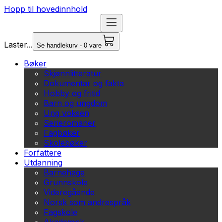
Hopp til hovedinnhold
Laster...
Se handlekurv - 0 vare
Bøker
Skjønnlitteratur
Dokumentar og fakta
Hobby og fritid
Barn og ungdom
Ung voksen
Serieromaner
Fagbøker
Skolebøker
Forfattere
Utdanning
Barnehage
Grunnskole
Videregående
Norsk som andrespråk
Fagskole