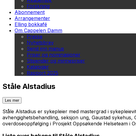
Akademisk
Forskning
Abonnement
Arrangementer
Elling bokkafé
Om Cappelen Damm
Presse
Nyhetsbrev
Send inn manus
Priser og nominasjoner
Stipender og minnepriser
Kataloger
Rapport 2025
Ståle Alstadius
Les mer
Ståle Alstadius er sykepleier med mastergrad i sykepleiev
avhengighetsbehandling, seksjon ung, Gaustad sykehus, Osl
overdoseoppfølging i Prosjekt Oppsøkende Helseteam i Os
Liste over bøkene til Ståle Alstadius