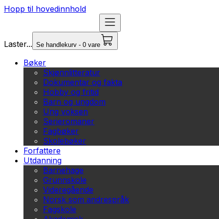
Hopp til hovedinnhold
Laster...
Se handlekurv - 0 vare
Bøker
Skjønnlitteratur
Dokumentar og fakta
Hobby og fritid
Barn og ungdom
Ung voksen
Serieromaner
Fagbøker
Skolebøker
Forfattere
Utdanning
Barnehage
Grunnskole
Videregående
Norsk som andrespråk
Fagskole