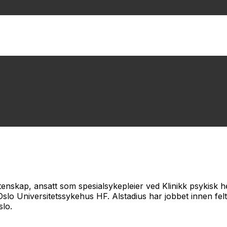
itenskap, ansatt som spesialsykepleier ved Klinikk psykisk 
o Universitetssykehus HF. Alstadius har jobbet innen felte
lo.