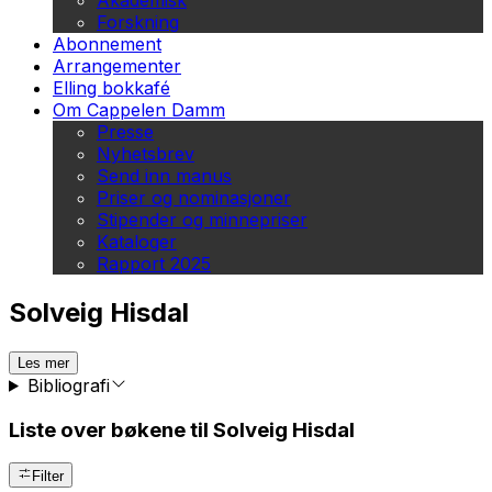
Akademisk
Forskning
Abonnement
Arrangementer
Elling bokkafé
Om Cappelen Damm
Presse
Nyhetsbrev
Send inn manus
Priser og nominasjoner
Stipender og minnepriser
Kataloger
Rapport 2025
Solveig Hisdal
Les mer
Bibliografi
Liste over bøkene til Solveig Hisdal
Filter