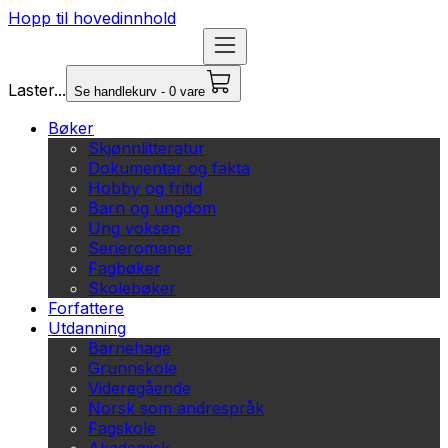
Hopp til hovedinnhold
Laster...
Se handlekurv - 0 vare
Bøker
Skjønnlitteratur
Dokumentar og fakta
Hobby og fritid
Barn og ungdom
Ung voksen
Serieromaner
Fagbøker
Skolebøker
Forfattere
Utdanning
Barnehage
Grunnskole
Videregående
Norsk som andrespråk
Fagskole