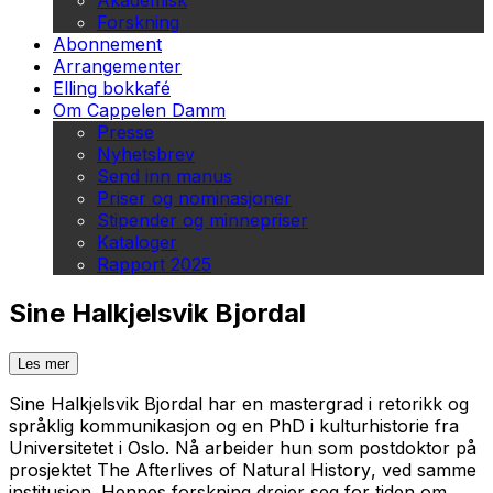
Akademisk
Forskning
Abonnement
Arrangementer
Elling bokkafé
Om Cappelen Damm
Presse
Nyhetsbrev
Send inn manus
Priser og nominasjoner
Stipender og minnepriser
Kataloger
Rapport 2025
Sine Halkjelsvik Bjordal
Les mer
Sine Halkjelsvik Bjordal har en mastergrad i retorikk og
språklig kom­munikasjon og en PhD i kulturhistorie fra
Universitetet i Oslo. Nå arbeider hun som postdoktor på
prosjektet
The Afterlives of Natural History
, ved samme
institusjon. Hennes forskning dreier seg for tiden om