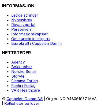
INFORMASJON
Ledige stillinger
Nyhetsbrev
Royaltyportal
Personvern
Informasjonskapsler
Om kunstig intelligens
Bærekraft i Cappelen Damm
NETTSTEDER
Agency
Bokklubber
Norske Serier
Storytel
Flamme Forlag
Fontini Forlag
VAR Healthcare
©
Cappelen Damm AS
| Org.nr. NO 948061937 MVA
|
Rettigheter og lover