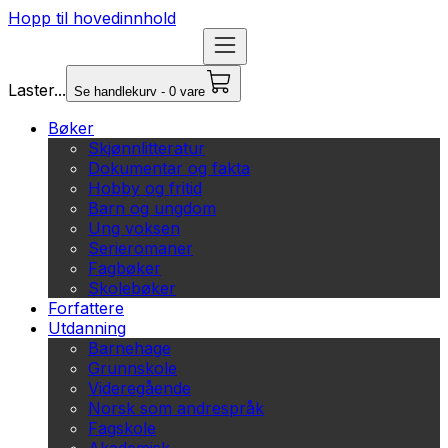
Hopp til hovedinnhold
Laster...
Se handlekurv - 0 vare
Bøker
Skjønnlitteratur
Dokumentar og fakta
Hobby og fritid
Barn og ungdom
Ung voksen
Serieromaner
Fagbøker
Skolebøker
Forfattere
Utdanning
Barnehage
Grunnskole
Videregående
Norsk som andrespråk
Fagskole