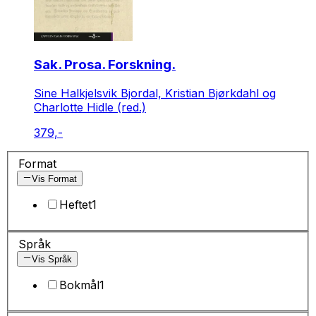
Sak. Prosa. Forskning.
Sine Halkjelsvik Bjordal, Kristian Bjørkdahl og
Charlotte Hidle (red.)
379,-
Format
Vis Format
Heftet
1
Språk
Vis Språk
Bokmål
1