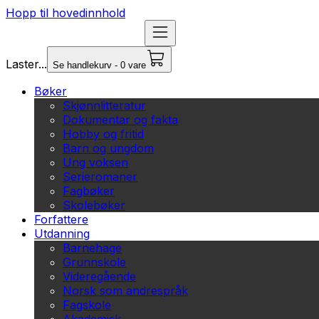
Hopp til hovedinnhold
Laster...
Se handlekurv - 0 vare
Bøker
Skjønnlitteratur
Dokumentar og fakta
Hobby og fritid
Barn og ungdom
Ung voksen
Serieromaner
Fagbøker
Skolebøker
Forfattere
Utdanning
Barnehage
Grunnskole
Videregående
Norsk som andrespråk
Fagskole