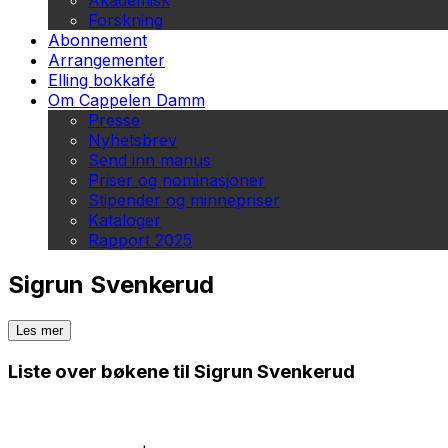
Akademisk
Forskning
Abonnement
Arrangementer
Elling bokkafé
Om Cappelen Damm
Presse
Nyhetsbrev
Send inn manus
Priser og nominasjoner
Stipender og minnepriser
Kataloger
Rapport 2025
Sigrun Svenkerud
Les mer
Liste over bøkene til Sigrun Svenkerud