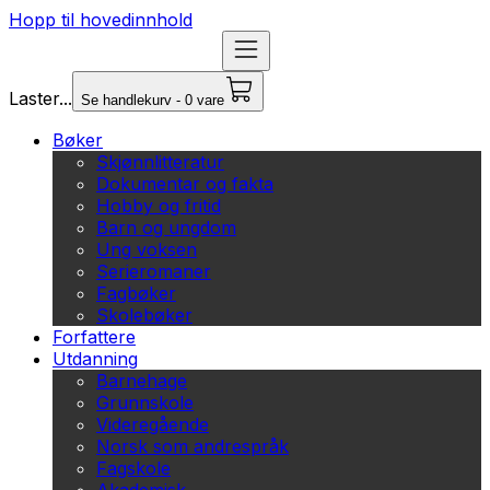
Hopp til hovedinnhold
Laster...
Se handlekurv - 0 vare
Bøker
Skjønnlitteratur
Dokumentar og fakta
Hobby og fritid
Barn og ungdom
Ung voksen
Serieromaner
Fagbøker
Skolebøker
Forfattere
Utdanning
Barnehage
Grunnskole
Videregående
Norsk som andrespråk
Fagskole