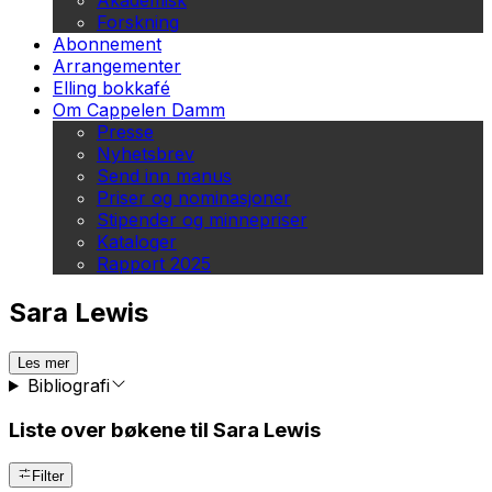
Akademisk
Forskning
Abonnement
Arrangementer
Elling bokkafé
Om Cappelen Damm
Presse
Nyhetsbrev
Send inn manus
Priser og nominasjoner
Stipender og minnepriser
Kataloger
Rapport 2025
Sara Lewis
Les mer
Bibliografi
Liste over bøkene til Sara Lewis
Filter