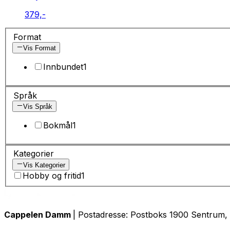
379,-
Format
Vis Format
Innbundet
1
Språk
Vis Språk
Bokmål
1
Kategorier
Vis Kategorier
Hobby og fritid
1
Cappelen Damm
| Postadresse: Postboks 1900 Sentrum, 