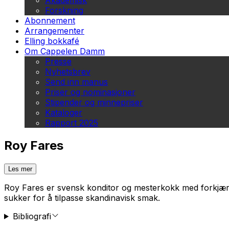
Akademisk
Forskning
Abonnement
Arrangementer
Elling bokkafé
Om Cappelen Damm
Presse
Nyhetsbrev
Send inn manus
Priser og nominasjoner
Stipender og minnepriser
Kataloger
Rapport 2025
Roy Fares
Les mer
Roy Fares er svensk konditor og mesterkokk med forkjærl
sukker for å tilpasse skandinavisk smak.
Bibliografi