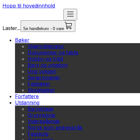
Hopp til hovedinnhold
Laster...
Se handlekurv - 0 vare
Bøker
Skjønnlitteratur
Dokumentar og fakta
Hobby og fritid
Barn og ungdom
Ung voksen
Serieromaner
Fagbøker
Skolebøker
Forfattere
Utdanning
Barnehage
Grunnskole
Videregående
Norsk som andrespråk
Fagskole