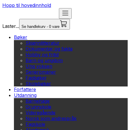
Hopp til hovedinnhold
Laster...
Se handlekurv - 0 vare
Bøker
Skjønnlitteratur
Dokumentar og fakta
Hobby og fritid
Barn og ungdom
Ung voksen
Serieromaner
Fagbøker
Skolebøker
Forfattere
Utdanning
Barnehage
Grunnskole
Videregående
Norsk som andrespråk
Fagskole