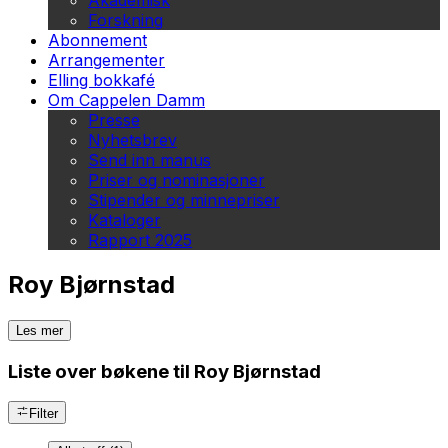
Akademisk
Forskning
Abonnement
Arrangementer
Elling bokkafé
Om Cappelen Damm
Presse
Nyhetsbrev
Send inn manus
Priser og nominasjoner
Stipender og minnepriser
Kataloger
Rapport 2025
Roy Bjørnstad
Les mer
Liste over bøkene til Roy Bjørnstad
Filter