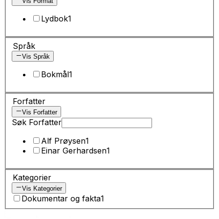
Vis Format
Lydbok
1
Språk
Vis Språk
Bokmål
1
Forfatter
Vis Forfatter
Søk Forfatter
Alf Prøysen
1
Einar Gerhardsen
1
Kategorier
Vis Kategorier
Dokumentar og fakta
1