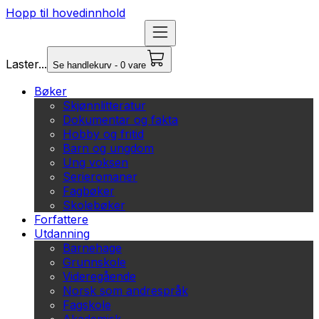
Hopp til hovedinnhold
Laster...
Se handlekurv - 0 vare
Bøker
Skjønnlitteratur
Dokumentar og fakta
Hobby og fritid
Barn og ungdom
Ung voksen
Serieromaner
Fagbøker
Skolebøker
Forfattere
Utdanning
Barnehage
Grunnskole
Videregående
Norsk som andrespråk
Fagskole