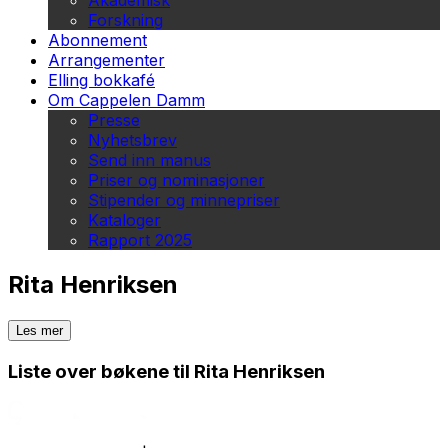
Akademisk
Forskning
Abonnement
Arrangementer
Elling bokkafé
Om Cappelen Damm
Presse
Nyhetsbrev
Send inn manus
Priser og nominasjoner
Stipender og minnepriser
Kataloger
Rapport 2025
Rita Henriksen
Les mer
Liste over bøkene til Rita Henriksen