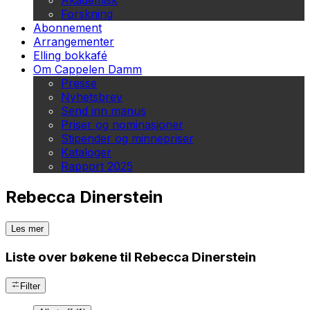
Akademisk
Forskning
Abonnement
Arrangementer
Elling bokkafé
Om Cappelen Damm
Presse
Nyhetsbrev
Send inn manus
Priser og nominasjoner
Stipender og minnepriser
Kataloger
Rapport 2025
Rebecca Dinerstein
Les mer
Liste over bøkene til Rebecca Dinerstein
Filter