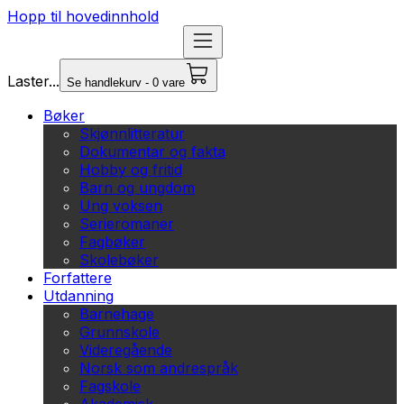
Hopp til hovedinnhold
Laster...
Se handlekurv - 0 vare
Bøker
Skjønnlitteratur
Dokumentar og fakta
Hobby og fritid
Barn og ungdom
Ung voksen
Serieromaner
Fagbøker
Skolebøker
Forfattere
Utdanning
Barnehage
Grunnskole
Videregående
Norsk som andrespråk
Fagskole