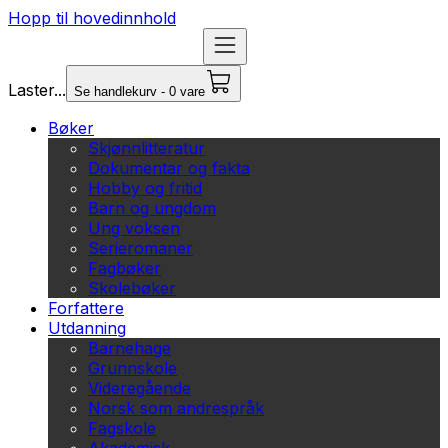
Hopp til hovedinnhold
Laster...
Se handlekurv - 0 vare
Bøker
Skjønnlitteratur
Dokumentar og fakta
Hobby og fritid
Barn og ungdom
Ung voksen
Serieromaner
Fagbøker
Skolebøker
Forfattere
Utdanning
Barnehage
Grunnskole
Videregående
Norsk som andrespråk
Fagskole