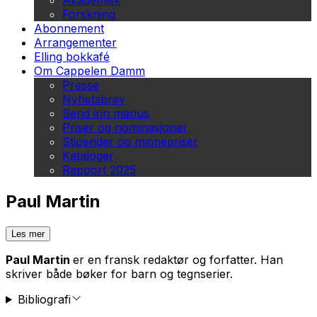
Akademisk
Forskning
Abonnement
Arrangementer
Elling bokkafé
Om Cappelen Damm
Presse
Nyhetsbrev
Send inn manus
Priser og nominasjoner
Stipender og minnepriser
Kataloger
Rapport 2025
Paul Martin
Les mer
Paul Martin
er en fransk redaktør og forfatter. Han
skriver både bøker for barn og tegnserier.
Bibliografi