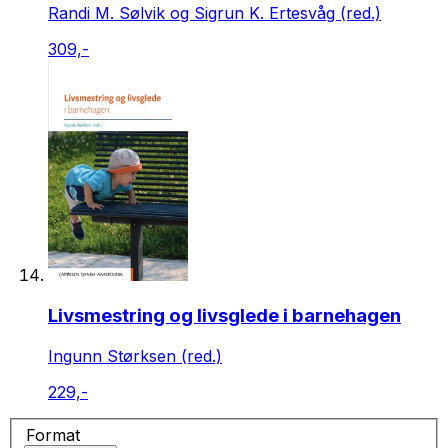
Randi M. Sølvik og Sigrun K. Ertesvåg (red.)
309,-
Livsmestring og livsglede i barnehagen
Ingunn Størksen (red.)
229,-
Format