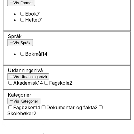
Vis Format
Ebok
7
Heftet
7
Språk
Vis Språk
Bokmål
14
Utdanningsnivå
Vis Utdanningsnivå
Akademisk
14
Fagskole
2
Kategorier
Vis Kategorier
Fagbøker
14
Dokumentar og fakta
2
Skolebøker
2