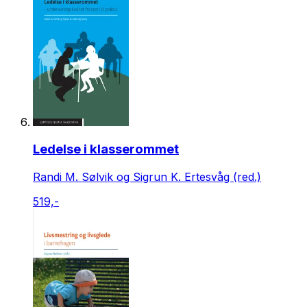
Ledelse i klasserommet
Randi M. Sølvik og Sigrun K. Ertesvåg (red.)
519,-