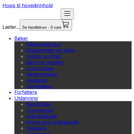
Hopp til hovedinnhold
Laster...
Se handlekurv - 0 vare
Bøker
Skjønnlitteratur
Dokumentar og fakta
Hobby og fritid
Barn og ungdom
Ung voksen
Serieromaner
Fagbøker
Skolebøker
Forfattere
Utdanning
Barnehage
Grunnskole
Videregående
Norsk som andrespråk
Fagskole