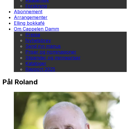
Akademisk
Forskning
Abonnement
Arrangementer
Elling bokkafé
Om Cappelen Damm
Presse
Nyhetsbrev
Send inn manus
Priser og nominasjoner
Stipender og minnepriser
Kataloger
Rapport 2025
Pål Roland