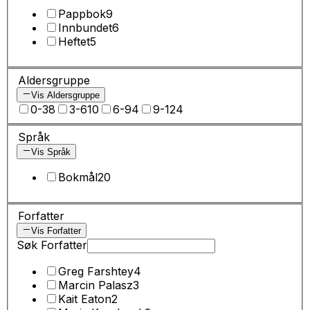
Pappbok
9
Innbundet
6
Heftet
5
Aldersgruppe
Vis Aldersgruppe
0-3
8
3-6
10
6-9
4
9-12
4
Språk
Vis Språk
Bokmål
20
Forfatter
Vis Forfatter
Søk Forfatter
Greg Farshtey
4
Marcin Palasz
3
Kait Eaton
2