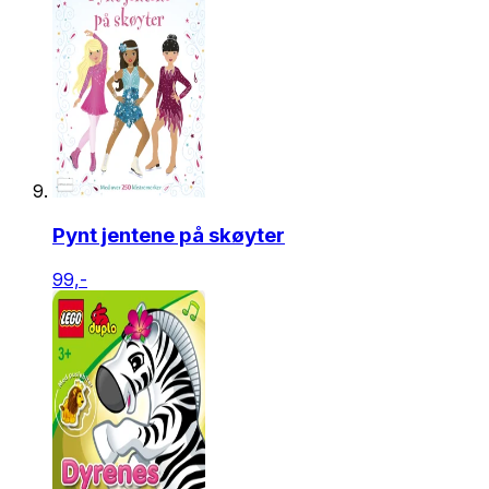
Pynt jentene på skøyter
99,-