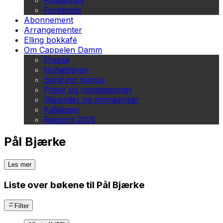
Akademisk
Forskning
Abonnement
Arrangementer
Elling bokkafé
Om Cappelen Damm
Presse
Nyhetsbrev
Send inn manus
Priser og nominasjoner
Stipender og minnepriser
Kataloger
Rapport 2025
Pål Bjærke
Les mer
Liste over bøkene til Pål Bjærke
Filter