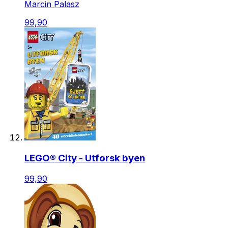
Marcin Palasz
99,90
LEGO® City - Utforsk byen
99,90