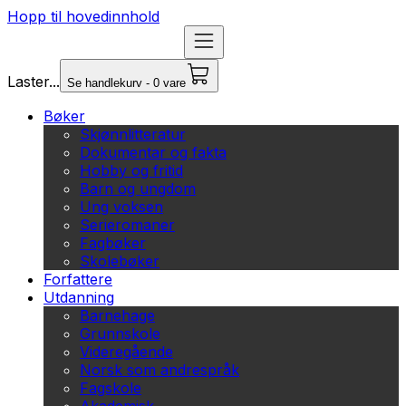
Hopp til hovedinnhold
Laster...
Se handlekurv - 0 vare
Bøker
Skjønnlitteratur
Dokumentar og fakta
Hobby og fritid
Barn og ungdom
Ung voksen
Serieromaner
Fagbøker
Skolebøker
Forfattere
Utdanning
Barnehage
Grunnskole
Videregående
Norsk som andrespråk
Fagskole