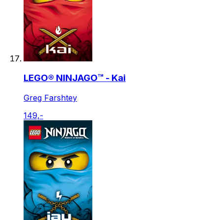
LEGO® NINJAGO™ - Kai
Greg Farshtey
149,-