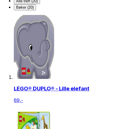
Alle treff (20)
Bøker (20)
LEGO® DUPLO® - Lille elefant
69,-