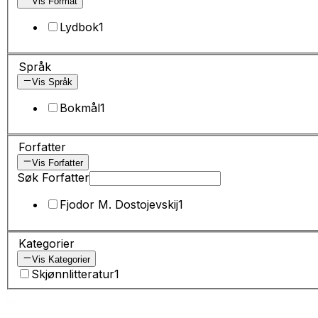
Vis Format
Lydbok
1
Språk
Vis Språk
Bokmål
1
Forfatter
Vis Forfatter
Søk Forfatter
Fjodor M. Dostojevskij
1
Kategorier
Vis Kategorier
Skjønnlitteratur
1