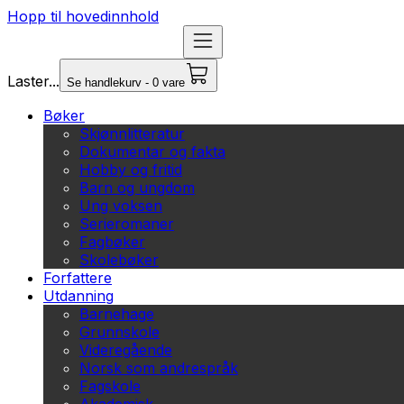
Hopp til hovedinnhold
Laster...
Se handlekurv - 0 vare
Bøker
Skjønnlitteratur
Dokumentar og fakta
Hobby og fritid
Barn og ungdom
Ung voksen
Serieromaner
Fagbøker
Skolebøker
Forfattere
Utdanning
Barnehage
Grunnskole
Videregående
Norsk som andrespråk
Fagskole