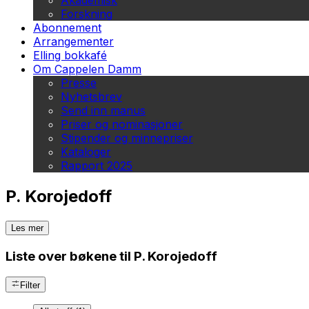
Akademisk
Forskning
Abonnement
Arrangementer
Elling bokkafé
Om Cappelen Damm
Presse
Nyhetsbrev
Send inn manus
Priser og nominasjoner
Stipender og minnepriser
Kataloger
Rapport 2025
P. Korojedoff
Les mer
Liste over bøkene til P. Korojedoff
Filter