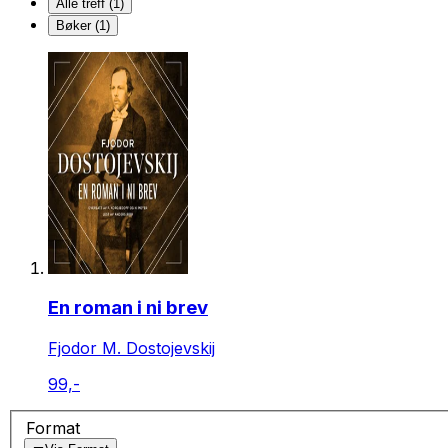
Alle treff (1)
Bøker (1)
En roman i ni brev
Fjodor M. Dostojevskij
99,-
Format