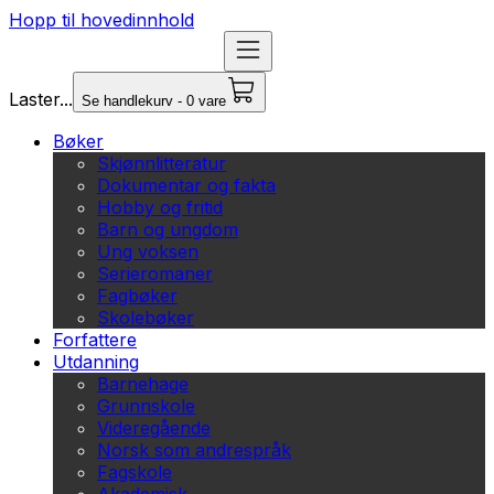
Hopp til hovedinnhold
Laster...
Se handlekurv - 0 vare
Bøker
Skjønnlitteratur
Dokumentar og fakta
Hobby og fritid
Barn og ungdom
Ung voksen
Serieromaner
Fagbøker
Skolebøker
Forfattere
Utdanning
Barnehage
Grunnskole
Videregående
Norsk som andrespråk
Fagskole