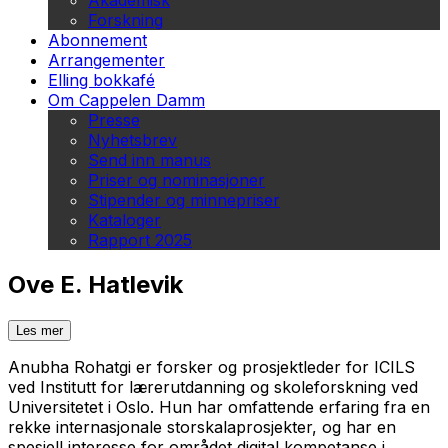
Akademisk
Forskning
Abonnement
Arrangementer
Elling bokkafé
Om Cappelen Damm
Presse
Nyhetsbrev
Send inn manus
Priser og nominasjoner
Stipender og minnepriser
Kataloger
Rapport 2025
Ove E. Hatlevik
Les mer
Anubha Rohatgi er forsker og prosjektleder for ICILS
ved Institutt for lærerutdanning og skoleforskning ved
Universitetet i Oslo. Hun har omfattende erfaring fra en
rekke internasjonale storskalaprosjekter, og har en
spesiell interesse for området digital kompetanse i