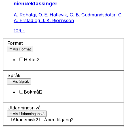
niendeklassinger
A. Rohatgi, O. E. Hatlevik, G. B. Gudmundsdottir, O.
A. Erstad og J. K. Björnsson
109,-
Format
Vis Format
Heftet
2
Språk
Vis Språk
Bokmål
2
Utdanningsnivå
Vis Utdanningsnivå
Akademisk
2
Åpen tilgang
2