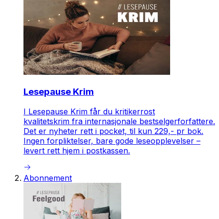
Lesepause Krim
I Lesepause Krim får du kritikerrost
kvalitetskrim fra internasjonale bestselgerforfattere.
Det er nyheter rett i pocket, til kun 229,- pr bok.
Ingen forpliktelser, bare gode leseopplevelser –
levert rett hjem i postkassen.
Abonnement