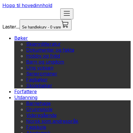
Hopp til hovedinnhold
Laster...
Se handlekurv - 0 vare
Bøker
Skjønnlitteratur
Dokumentar og fakta
Hobby og fritid
Barn og ungdom
Ung voksen
Serieromaner
Fagbøker
Skolebøker
Forfattere
Utdanning
Barnehage
Grunnskole
Videregående
Norsk som andrespråk
Fagskole