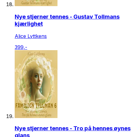
Nye stjerner tennes - Gustav Tollmans
kjærlighet
Alice Lyttkens
399,-
Nye stjerner tennes - Tro på hennes øynes
glans