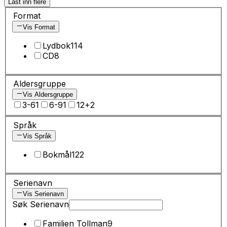
Last inn flere
Format
Vis Format
Lydbok
114
CD
8
Aldersgruppe
Vis Aldersgruppe
3-6
1
6-9
1
12+
2
Språk
Vis Språk
Bokmål
122
Serienavn
Vis Serienavn
Søk Serienavn
Familien Tollman
9