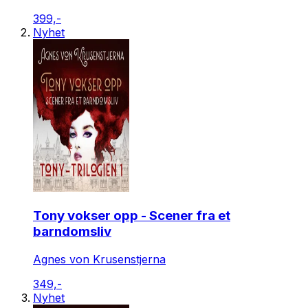
399,-
Nyhet
Tony vokser opp - Scener fra et
barndomsliv
Agnes von Krusenstjerna
349,-
Nyhet