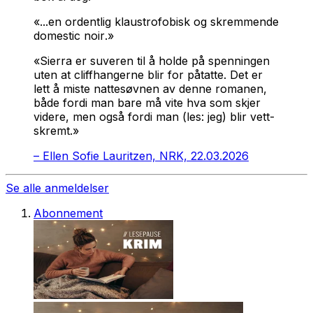
«...en ordentlig klaustro­fobisk og skremmende
domestic noir
.»
«Sierra er suveren til å holde på spenning­en
uten at cliff­hangerne blir for på­tatte. Det er
lett å miste natte­søvnen av denne romanen,
både fordi man bare må vite hva som skjer
videre, men også fordi man (les: jeg) blir vett­
skremt.»
–
Ellen Sofie Lauritzen, NRK, 22.03.2026
Se alle anmeldelser
Abonnement