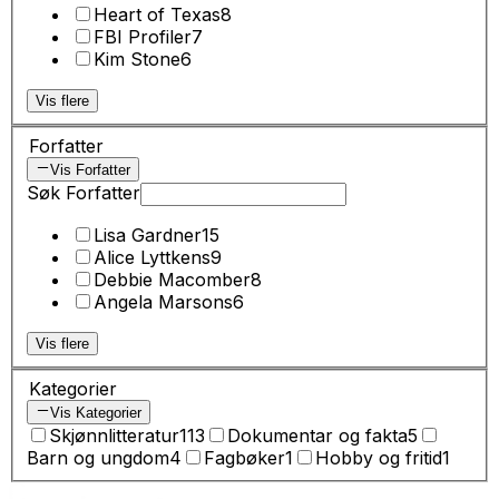
Heart of Texas
8
FBI Profiler
7
Kim Stone
6
Vis flere
Forfatter
Vis Forfatter
Søk Forfatter
Lisa Gardner
15
Alice Lyttkens
9
Debbie Macomber
8
Angela Marsons
6
Vis flere
Kategorier
Vis Kategorier
Skjønnlitteratur
113
Dokumentar og fakta
5
Barn og ungdom
4
Fagbøker
1
Hobby og fritid
1