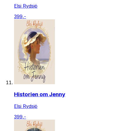
Elsi Rydsjö
399,-
Historien om Jenny
Elsi Rydsjö
399,-