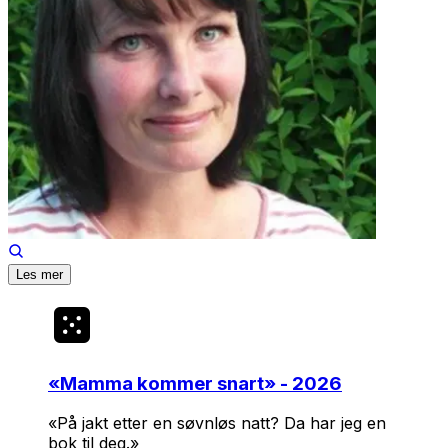
Les mer
«
Mamma kommer snart
» - 2026
«På jakt etter en søvn­løs natt? Da har jeg en
bok til deg.»