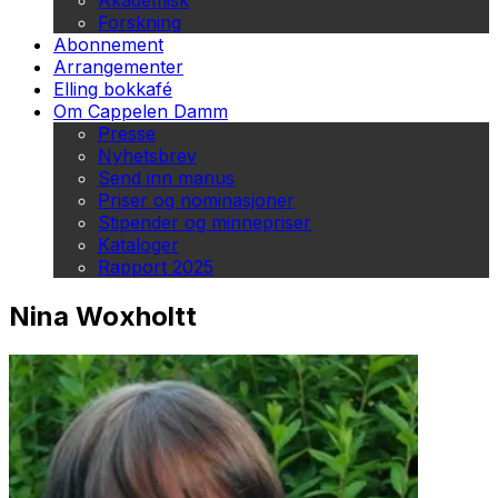
Akademisk
Forskning
Abonnement
Arrangementer
Elling bokkafé
Om Cappelen Damm
Presse
Nyhetsbrev
Send inn manus
Priser og nominasjoner
Stipender og minnepriser
Kataloger
Rapport 2025
Nina Woxholtt