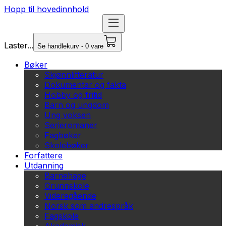
Hopp til hovedinnhold
Laster...
Se handlekurv - 0 vare
Bøker
Skjønnlitteratur
Dokumentar og fakta
Hobby og fritid
Barn og ungdom
Ung voksen
Serieromaner
Fagbøker
Skolebøker
Forfattere
Utdanning
Barnehage
Grunnskole
Videregående
Norsk som andrespråk
Fagskole