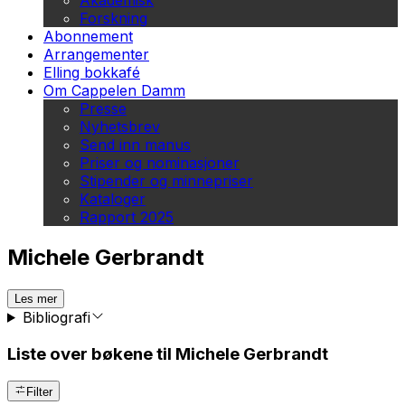
Akademisk
Forskning
Abonnement
Arrangementer
Elling bokkafé
Om Cappelen Damm
Presse
Nyhetsbrev
Send inn manus
Priser og nominasjoner
Stipender og minnepriser
Kataloger
Rapport 2025
Michele Gerbrandt
Les mer
Bibliografi
Liste over bøkene til Michele Gerbrandt
Filter