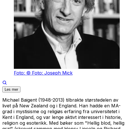
Foto: © Foto: Joseph Mick
Les mer
Michael Baigent (1948-2013) tilbrakte størstedelen av
livet på New Zealand og i England. Han hadde en MA-
grad i mystisisme og religiøs erfaring fra universitetet i
Kent i England, og var lenge aktivt interessert i historie,
religion og esoterikk. Med bøker som "Hellig blod, hellig
gral" (skrevet sammen med Henry Lincoln og Richard