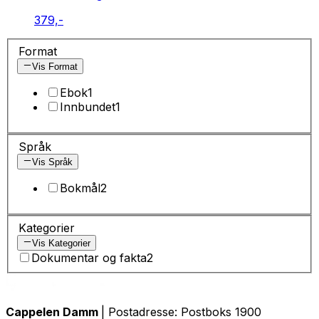
379,-
Format
Vis Format
Ebok
1
Innbundet
1
Språk
Vis Språk
Bokmål
2
Kategorier
Vis Kategorier
Dokumentar og fakta
2
Cappelen Damm
| Postadresse: Postboks 1900