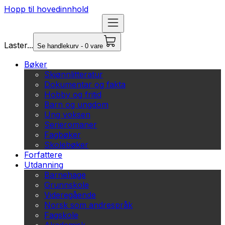
Hopp til hovedinnhold
Laster...
Se handlekurv - 0 vare
Bøker
Skjønnlitteratur
Dokumentar og fakta
Hobby og fritid
Barn og ungdom
Ung voksen
Serieromaner
Fagbøker
Skolebøker
Forfattere
Utdanning
Barnehage
Grunnskole
Videregående
Norsk som andrespråk
Fagskole