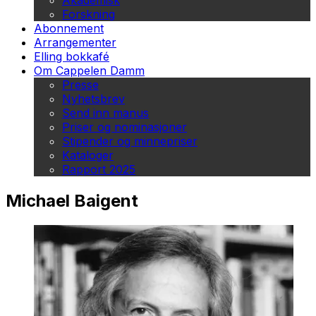
Akademisk
Forskning
Abonnement
Arrangementer
Elling bokkafé
Om Cappelen Damm
Presse
Nyhetsbrev
Send inn manus
Priser og nominasjoner
Stipender og minnepriser
Kataloger
Rapport 2025
Michael Baigent