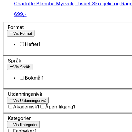
Charlotte Blanche Myrvold, Lisbet Skregelid og Ragn
699,-
Format
Vis Format
Heftet
1
Språk
Vis Språk
Bokmål
1
Utdanningsnivå
Vis Utdanningsnivå
Akademisk
1
Åpen tilgang
1
Kategorier
Vis Kategorier
Fagbøker
1