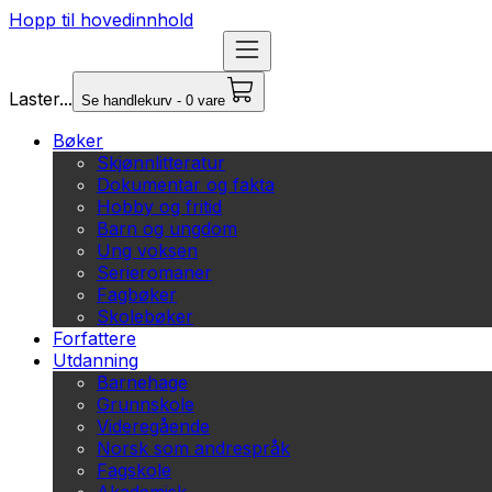
Hopp til hovedinnhold
Laster...
Se handlekurv - 0 vare
Bøker
Skjønnlitteratur
Dokumentar og fakta
Hobby og fritid
Barn og ungdom
Ung voksen
Serieromaner
Fagbøker
Skolebøker
Forfattere
Utdanning
Barnehage
Grunnskole
Videregående
Norsk som andrespråk
Fagskole