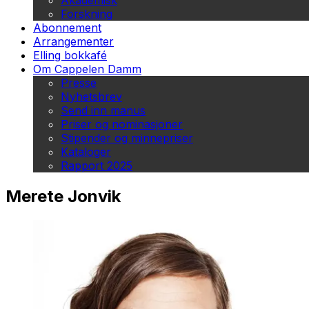
Akademisk
Forskning
Abonnement
Arrangementer
Elling bokkafé
Om Cappelen Damm
Presse
Nyhetsbrev
Send inn manus
Priser og nominasjoner
Stipender og minnepriser
Kataloger
Rapport 2025
Merete Jonvik