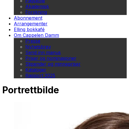
Fagskole
Akademisk
Forskning
Abonnement
Arrangementer
Elling bokkafé
Om Cappelen Damm
Presse
Nyhetsbrev
Send inn manus
Priser og nominasjoner
Stipender og minnepriser
Kataloger
Rapport 2025
Portrettbilde