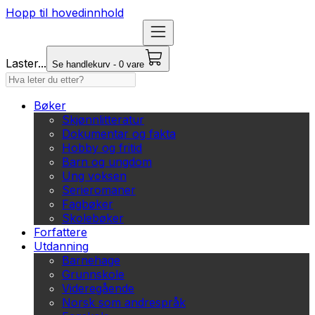
Hopp til hovedinnhold
Laster...
Se handlekurv - 0 vare
Bøker
Skjønnlitteratur
Dokumentar og fakta
Hobby og fritid
Barn og ungdom
Ung voksen
Serieromaner
Fagbøker
Skolebøker
Forfattere
Utdanning
Barnehage
Grunnskole
Videregående
Norsk som andrespråk