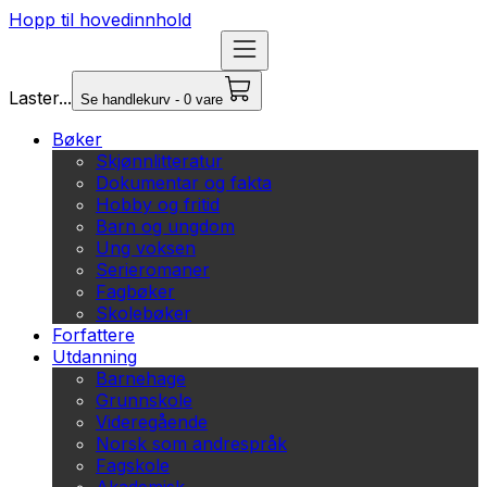
Hopp til hovedinnhold
Laster...
Se handlekurv - 0 vare
Bøker
Skjønnlitteratur
Dokumentar og fakta
Hobby og fritid
Barn og ungdom
Ung voksen
Serieromaner
Fagbøker
Skolebøker
Forfattere
Utdanning
Barnehage
Grunnskole
Videregående
Norsk som andrespråk
Fagskole