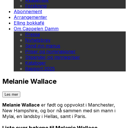
Akademisk
Forskning
Abonnement
Arrangementer
Elling bokkafé
Om Cappelen Damm
Presse
Nyhetsbrev
Send inn manus
Priser og nominasjoner
Stipender og minnepriser
Kataloger
Rapport 2025
Melanie Wallace
Les mer
Melanie Wallace
er født og oppvokst i Manchester,
New Hampshire, og bor nå sammen med sin mann i
Mylai, en landsby i Hellas, samt i Paris.
Liste over bøkene til Melanie Wallace