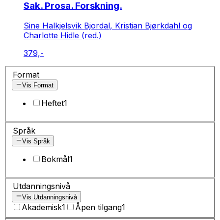
Sak. Prosa. Forskning.
Sine Halkjelsvik Bjordal, Kristian Bjørkdahl og
Charlotte Hidle (red.)
379,-
Format
Vis Format
Heftet
1
Språk
Vis Språk
Bokmål
1
Utdanningsnivå
Vis Utdanningsnivå
Akademisk
1
Åpen tilgang
1