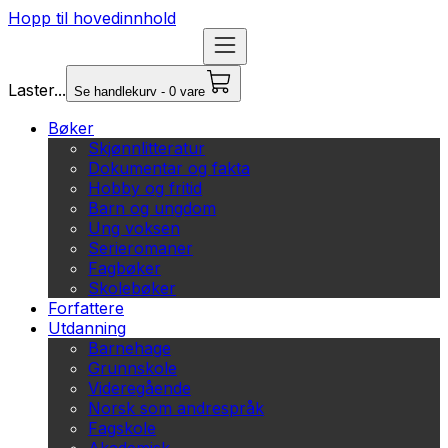
Hopp til hovedinnhold
Laster...
Se handlekurv - 0 vare
Bøker
Skjønnlitteratur
Dokumentar og fakta
Hobby og fritid
Barn og ungdom
Ung voksen
Serieromaner
Fagbøker
Skolebøker
Forfattere
Utdanning
Barnehage
Grunnskole
Videregående
Norsk som andrespråk
Fagskole