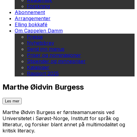
Akademisk
Forskning
Abonnement
Arrangementer
Elling bokkafé
Om Cappelen Damm
Presse
Nyhetsbrev
Send inn manus
Priser og nominasjoner
Stipender og minnepriser
Kataloger
Rapport 2025
Marthe Øidvin Burgess
Les mer
Marthe Øidvin Burgess er førsteamanuensis ved
Universitetet i Sør­øst-Norge, Institutt for språk og
litteratur, og forsker blant annet på multimodalitet og
kritisk literacy.