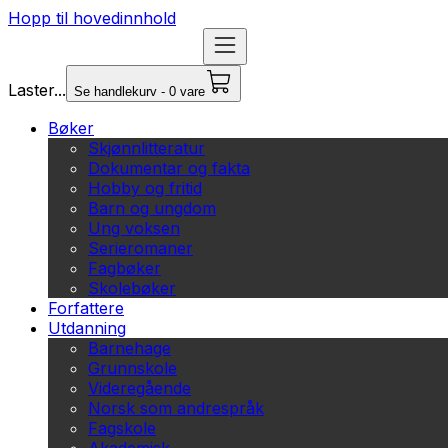
Hopp til hovedinnhold
Laster...
Se handlekurv - 0 vare
Bøker
Skjønnlitteratur
Dokumentar og fakta
Hobby og fritid
Barn og ungdom
Ung voksen
Serieromaner
Fagbøker
Skolebøker
Forfattere
Utdanning
Barnehage
Grunnskole
Videregående
Norsk som andrespråk
Fagskole