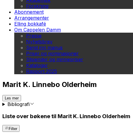
Akademisk
Forskning
Abonnement
Arrangementer
Elling bokkafé
Om Cappelen Damm
Presse
Nyhetsbrev
Send inn manus
Priser og nominasjoner
Stipender og minnepriser
Kataloger
Rapport 2025
Marit K. Linnebo Olderheim
Les mer
Bibliografi
Liste over bøkene til Marit K. Linnebo Olderheim
Filter