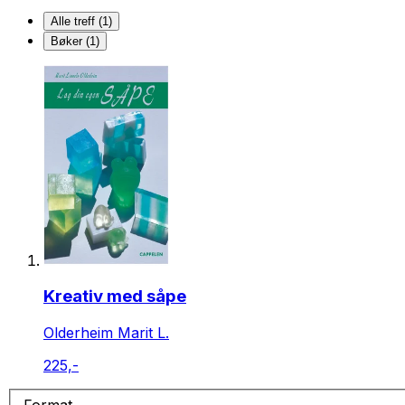
Alle treff (1)
Bøker (1)
Kreativ med såpe
Olderheim Marit L.
225,-
Format