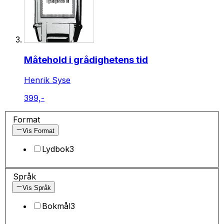
Måtehold i grådighetens tid
Henrik Syse
399,-
Format
Vis Format
Lydbok
3
Språk
Vis Språk
Bokmål
3