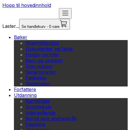
Hopp til hovedinnhold
Laster...
Se handlekurv - 0 vare
Bøker
Skjønnlitteratur
Dokumentar og fakta
Hobby og fritid
Barn og ungdom
Ung voksen
Serieromaner
Fagbøker
Skolebøker
Forfattere
Utdanning
Barnehage
Grunnskole
Videregående
Norsk som andrespråk
Fagskole