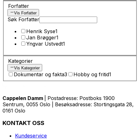
Forfatter
Vis Forfatter
Søk Forfatter
Henrik Syse
1
Jan Brøgger
1
Yngvar Ustvedt
1
Kategorier
Vis Kategorier
Dokumentar og fakta
3
Hobby og fritid
1
Cappelen Damm
| Postadresse: Postboks 1900
Sentrum, 0055 Oslo | Besøksadresse: Stortingsgata 28,
0161 Oslo
KONTAKT OSS
Kundeservice