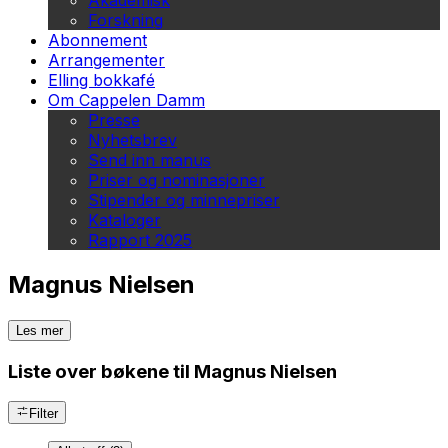
Akademisk
Forskning
Abonnement
Arrangementer
Elling bokkafé
Om Cappelen Damm
Presse
Nyhetsbrev
Send inn manus
Priser og nominasjoner
Stipender og minnepriser
Kataloger
Rapport 2025
Magnus Nielsen
Les mer
Liste over bøkene til Magnus Nielsen
Filter