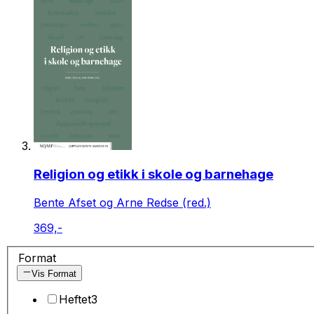
Religion og etikk i skole og barnehage
Bente Afset og Arne Redse (red.)
369,-
Format
Vis Format
Heftet
3