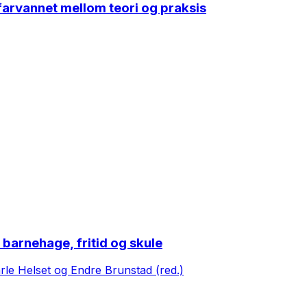
farvannet mellom teori og praksis
i barnehage, fritid og skule
rle Helset og Endre Brunstad (red.)