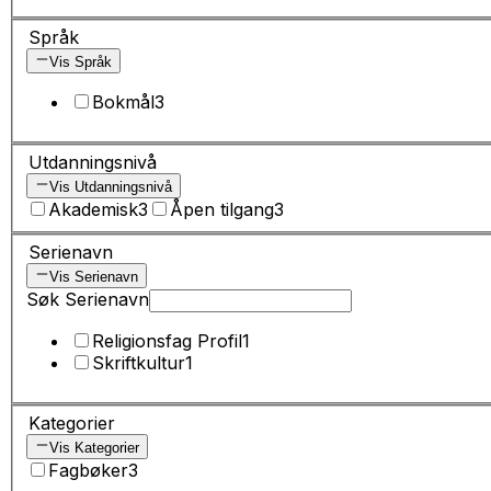
Språk
Vis Språk
Bokmål
3
Utdanningsnivå
Vis Utdanningsnivå
Akademisk
3
Åpen tilgang
3
Serienavn
Vis Serienavn
Søk Serienavn
Religionsfag Profil
1
Skriftkultur
1
Kategorier
Vis Kategorier
Fagbøker
3