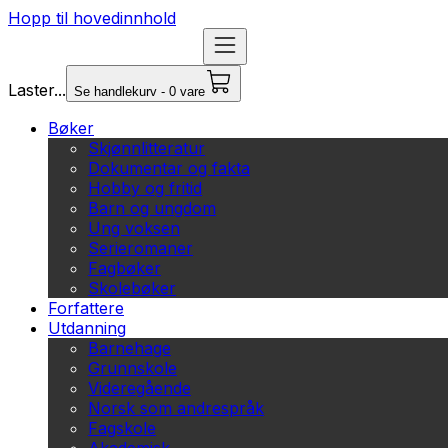
Hopp til hovedinnhold
Laster...
Se handlekurv - 0 vare
Bøker
Skjønnlitteratur
Dokumentar og fakta
Hobby og fritid
Barn og ungdom
Ung voksen
Serieromaner
Fagbøker
Skolebøker
Forfattere
Utdanning
Barnehage
Grunnskole
Videregående
Norsk som andrespråk
Fagskole