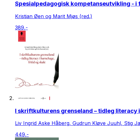
Spesialpedagogisk kompetanseutvikling - i 
Kristian Øen og Marit Mjøs (red.)
389,-
I skriftkulturens grenseland – tidleg literacy 
Liv Ingrid Aske Håberg, Gudrun Kløve Juuhl, Stig Ja
449,-