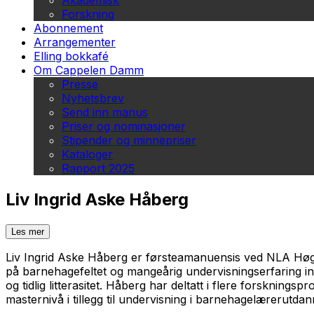
Akademisk
Forskning
Abonnement
Arrangementer
Elling bokkafé
Om Cappelen Damm
Presse
Nyhetsbrev
Send inn manus
Priser og nominasjoner
Stipender og minnepriser
Kataloger
Rapport 2025
Liv Ingrid Aske Håberg
Les mer
Liv Ingrid Aske Håberg er førsteamanuensis ved NLA Høg
på barnehagefeltet og mangeårig undervisningserfaring in
og tidlig litterasitet. Håberg har deltatt i flere forskning
masternivå i tillegg til undervisning i barnehagelærerutdann