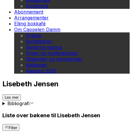
Akademisk
Forskning
Abonnement
Arrangementer
Elling bokkafé
Om Cappelen Damm
Presse
Nyhetsbrev
Send inn manus
Priser og nominasjoner
Stipender og minnepriser
Kataloger
Rapport 2025
Lisebeth Jensen
Les mer
Bibliografi
Liste over bøkene til Lisebeth Jensen
Filter