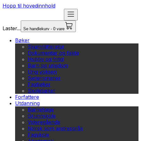
Hopp til hovedinnhold
Laster...
Se handlekurv - 0 vare
Bøker
Skjønnlitteratur
Dokumentar og fakta
Hobby og fritid
Barn og ungdom
Ung voksen
Serieromaner
Fagbøker
Skolebøker
Forfattere
Utdanning
Barnehage
Grunnskole
Videregående
Norsk som andrespråk
Fagskole