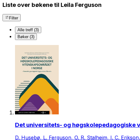
Liste over bøkene til Leila Ferguson
Filter
Alle treff (3)
Bøker (3)
Det universitets- og høgskolepedagogiske v
D. Husebø, L. Ferguson, O. R. Stalheim, I. C. Erikson