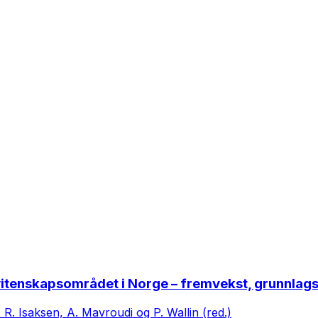
itenskapsområdet i Norge – fremvekst, grunnlagst
, R. Isaksen, A. Mavroudi og P. Wallin (red.)