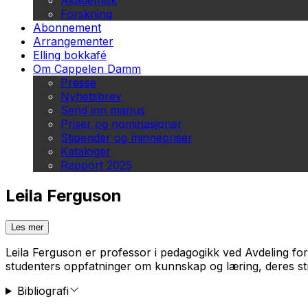
Akademisk
Forskning
Abonnement
Arrangementer
Elling bokkafé
Om Cappelen Damm
Presse
Nyhetsbrev
Send inn manus
Priser og nominasjoner
Stipender og minnepriser
Kataloger
Rapport 2025
Leila Ferguson
Les mer
Leila Ferguson er professor i pedagogikk ved Avdeling for
studenters oppfatninger om kunnskap og læring, deres stra
Bibliografi