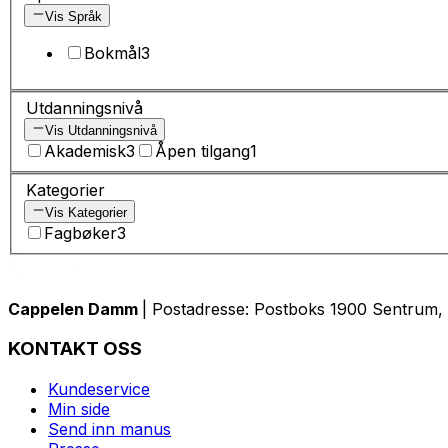
Vis Språk
Bokmål
3
Utdanningsnivå
Vis Utdanningsnivå
Akademisk
3
Åpen tilgang
1
Kategorier
Vis Kategorier
Fagbøker
3
Cappelen Damm
| Postadresse: Postboks 1900 Sentrum, 
KONTAKT OSS
Kundeservice
Min side
Send inn manus