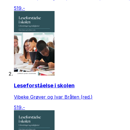
519,-
Leseforståelse i skolen
Vibeke Grøver og Ivar Bråten (red.)
519,-