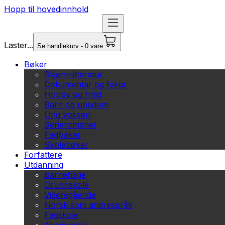
Hopp til hovedinnhold
Laster...
Se handlekurv - 0 vare
Bøker
Skjønnlitteratur
Dokumentar og fakta
Hobby og fritid
Barn og ungdom
Ung voksen
Serieromaner
Fagbøker
Skolebøker
Forfattere
Utdanning
Barnehage
Grunnskole
Videregående
Norsk som andrespråk
Fagskole