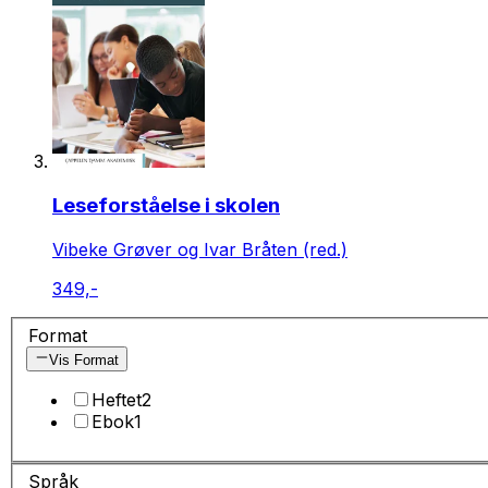
Leseforståelse i skolen
Vibeke Grøver og Ivar Bråten (red.)
349,-
Format
Vis Format
Heftet
2
Ebok
1
Språk