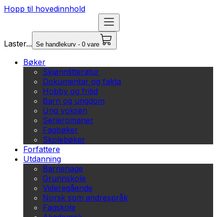
Hopp til hovedinnhold
Laster...
Se handlekurv - 0 vare
Bøker
Skjønnlitteratur
Dokumentar og fakta
Hobby og fritid
Barn og ungdom
Ung voksen
Serieromaner
Fagbøker
Skolebøker
Forfattere
Utdanning
Barnehage
Grunnskole
Videregående
Norsk som andrespråk
Fagskole