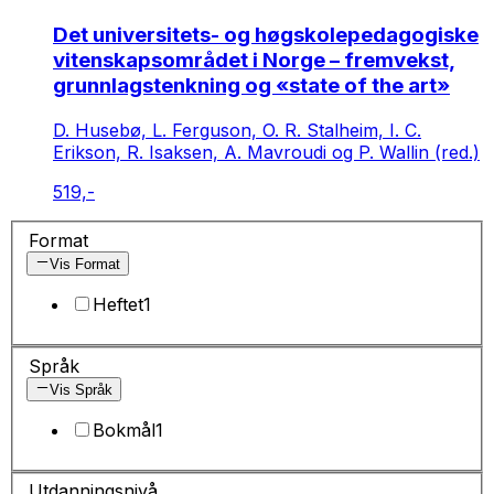
Det universitets- og høgskolepedagogiske
vitenskapsområdet i Norge – fremvekst,
grunnlagstenkning og «state of the art»
D. Husebø, L. Ferguson, O. R. Stalheim, I. C.
Erikson, R. Isaksen, A. Mavroudi og P. Wallin (red.)
519,-
Format
Vis Format
Heftet
1
Språk
Vis Språk
Bokmål
1
Utdanningsnivå