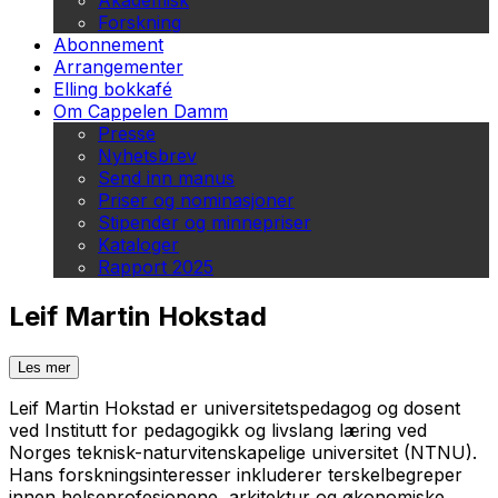
Akademisk
Forskning
Abonnement
Arrangementer
Elling bokkafé
Om Cappelen Damm
Presse
Nyhetsbrev
Send inn manus
Priser og nominasjoner
Stipender og minnepriser
Kataloger
Rapport 2025
Leif Martin Hokstad
Les mer
Leif Martin Hokstad er universitetspedagog og dosent
ved Institutt for pedagogikk og livslang læring ved
Norges teknisk-naturvitenskapelige uni­versitet (NTNU).
Hans forskningsinteresser inkluderer terskelbegreper
innen helseprofesjonene, arkitektur og økonomiske