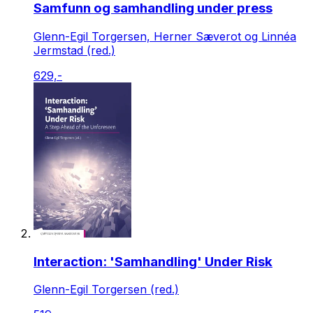
Samfunn og samhandling under press
Glenn-Egil Torgersen, Herner Sæverot og Linnéa
Jermstad (red.)
629,-
Interaction: 'Samhandling' Under Risk
Glenn-Egil Torgersen (red.)