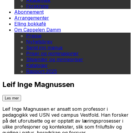
Akademisk
Forskning
Abonnement
Arrangementer
Elling bokkafé
Om Cappelen Damm
Presse
Nyhetsbrev
Send inn manus
Priser og nominasjoner
Stipender og minnepriser
Kataloger
Rapport 2025
Leif Inge Magnussen
Les mer
Leif Inge Magnussen er ansatt som professor i
pedagogikk ved USN ved campus Vestfold. Han forsker
på det uforutsette og er opptatt av læringsprosesser i
ulike profesjoner og kontekster, slik som friluftsliv og
guiding i natur, beredskap og forsvar.