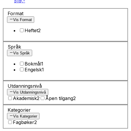
519,-
Format
Vis Format
Heftet
2
Språk
Vis Språk
Bokmål
1
Engelsk
1
Utdanningsnivå
Vis Utdanningsnivå
Akademisk
2
Åpen tilgang
2
Kategorier
Vis Kategorier
Fagbøker
2