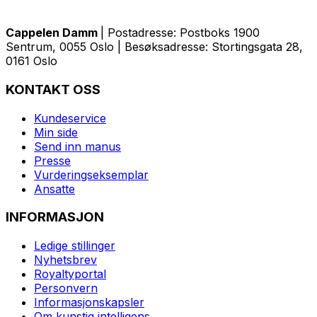
Cappelen Damm
| Postadresse: Postboks 1900
Sentrum, 0055 Oslo | Besøksadresse: Stortingsgata 28,
0161 Oslo
KONTAKT OSS
Kundeservice
Min side
Send inn manus
Presse
Vurderingseksemplar
Ansatte
INFORMASJON
Ledige stillinger
Nyhetsbrev
Royaltyportal
Personvern
Informasjonskapsler
Om kunstig intelligens