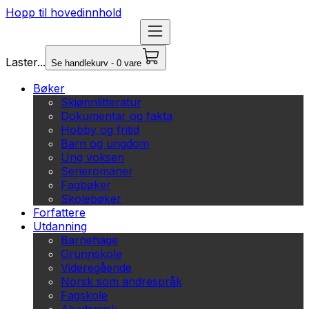
Hopp til hovedinnhold
Laster...
Se handlekurv - 0 vare
Bøker
Skjønnlitteratur
Dokumentar og fakta
Hobby og fritid
Barn og ungdom
Ung voksen
Serieromaner
Fagbøker
Skolebøker
Forfattere
Utdanning
Barnehage
Grunnskole
Videregående
Norsk som andrespråk
Fagskole