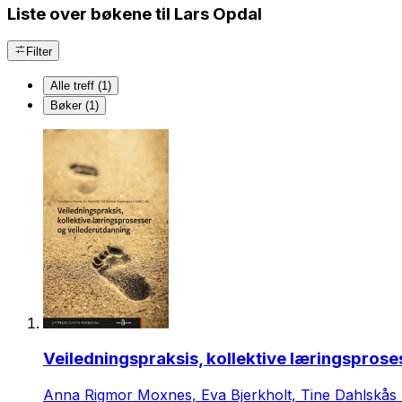
Liste over bøkene til Lars Opdal
Filter
Alle treff (1)
Bøker (1)
Veiledningspraksis, kollektive læringsprose
Anna Rigmor Moxnes, Eva Bjerkholt, Tine Dahlskås 