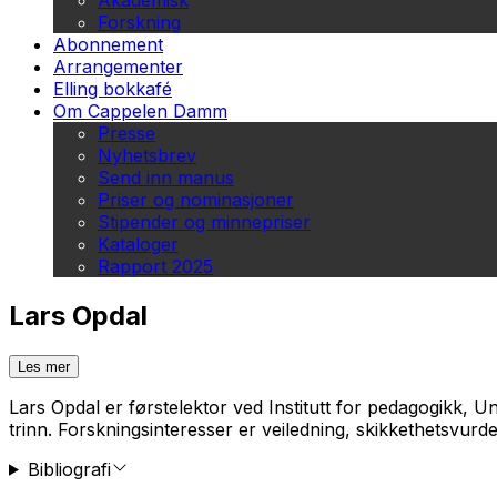
Akademisk
Forskning
Abonnement
Arrangementer
Elling bokkafé
Om Cappelen Damm
Presse
Nyhetsbrev
Send inn manus
Priser og nominasjoner
Stipender og minnepriser
Kataloger
Rapport 2025
Lars Opdal
Les mer
Lars Opdal er førstelektor ved Institutt for pedagogikk, U
trinn. Forskningsinteresser er veiledning, skikkethetsvurd
Bibliografi