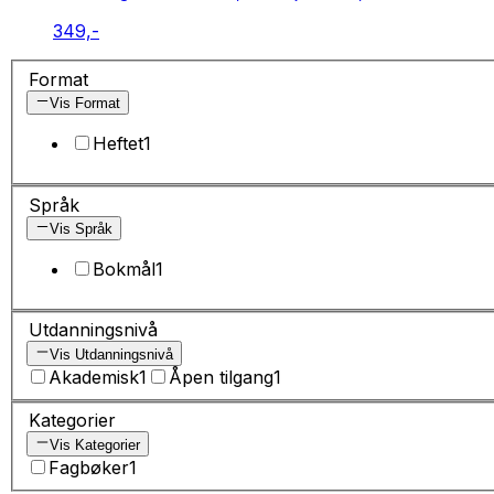
349,-
Format
Vis Format
Heftet
1
Språk
Vis Språk
Bokmål
1
Utdanningsnivå
Vis Utdanningsnivå
Akademisk
1
Åpen tilgang
1
Kategorier
Vis Kategorier
Fagbøker
1