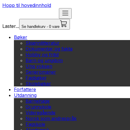
Hopp til hovedinnhold
Laster...
Se handlekurv - 0 vare
Bøker
Skjønnlitteratur
Dokumentar og fakta
Hobby og fritid
Barn og ungdom
Ung voksen
Serieromaner
Fagbøker
Skolebøker
Forfattere
Utdanning
Barnehage
Grunnskole
Videregående
Norsk som andrespråk
Fagskole