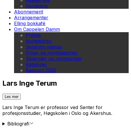
Akademisk
Forskning
Abonnement
Arrangementer
Elling bokkafé
Om Cappelen Damm
Presse
Nyhetsbrev
Send inn manus
Priser og nominasjoner
Stipender og minnepriser
Kataloger
Rapport 2025
Lars Inge Terum
Les mer
Lars Inge Terum er professor ved Senter for
profesjonsstudier, Høgskolen i Oslo og Akershus.
Bibliografi