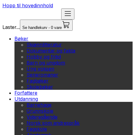
Hopp til hovedinnhold
Laster...
Se handlekurv - 0 vare
Bøker
Skjønnlitteratur
Dokumentar og fakta
Hobby og fritid
Barn og ungdom
Ung voksen
Serieromaner
Fagbøker
Skolebøker
Forfattere
Utdanning
Barnehage
Grunnskole
Videregående
Norsk som andrespråk
Fagskole