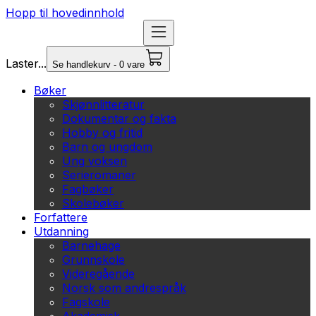
Hopp til hovedinnhold
Laster...
Se handlekurv - 0 vare
Bøker
Skjønnlitteratur
Dokumentar og fakta
Hobby og fritid
Barn og ungdom
Ung voksen
Serieromaner
Fagbøker
Skolebøker
Forfattere
Utdanning
Barnehage
Grunnskole
Videregående
Norsk som andrespråk
Fagskole