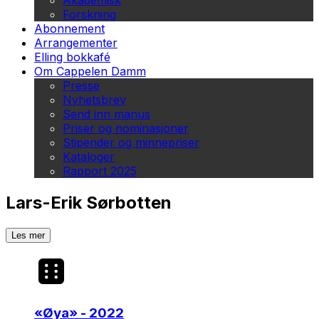
Akademisk
Forskning
Abonnement
Arrangementer
Elling bokkafé
Om Cappelen Damm
Presse
Nyhetsbrev
Send inn manus
Priser og nominasjoner
Stipender og minnepriser
Kataloger
Rapport 2025
Lars-Erik Sørbotten
Les mer
«
Øya
» - 2022