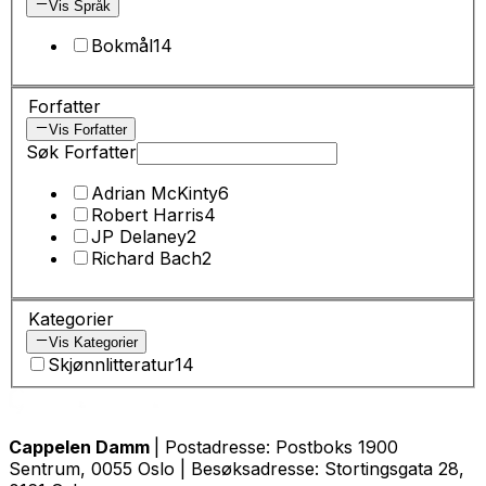
Vis Språk
Bokmål
14
Forfatter
Vis Forfatter
Søk Forfatter
Adrian McKinty
6
Robert Harris
4
JP Delaney
2
Richard Bach
2
Kategorier
Vis Kategorier
Skjønnlitteratur
14
Cappelen Damm
| Postadresse: Postboks 1900
Sentrum, 0055 Oslo | Besøksadresse: Stortingsgata 28,