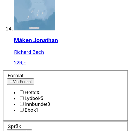
Måken Jonathan
Richard Bach
229,-
Format
Vis Format
Heftet
5
Lydbok
5
Innbundet
3
Ebok
1
Språk