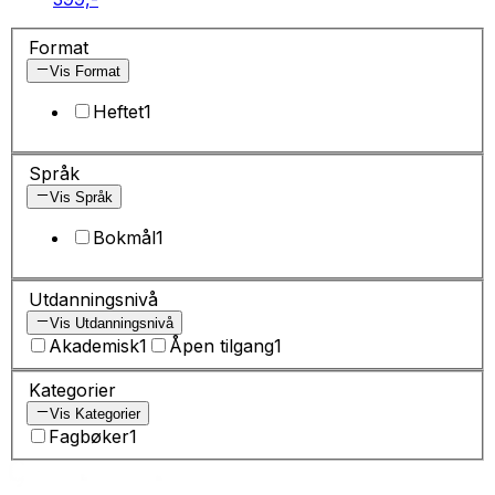
Format
Vis Format
Heftet
1
Språk
Vis Språk
Bokmål
1
Utdanningsnivå
Vis Utdanningsnivå
Akademisk
1
Åpen tilgang
1
Kategorier
Vis Kategorier
Fagbøker
1