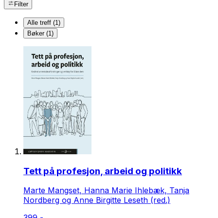
Filter
Alle treff (1)
Bøker (1)
Tett på profesjon, arbeid og politikk
Marte Mangset, Hanna Marie Ihlebæk, Tanja
Nordberg og Anne Birgitte Leseth (red.)
399,-