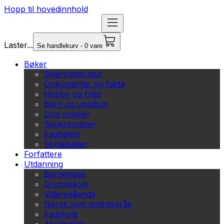
Hopp til hovedinnhold
Laster...
Se handlekurv - 0 vare
Bøker
Skjønnlitteratur
Dokumentar og fakta
Hobby og fritid
Barn og ungdom
Ung voksen
Serieromaner
Fagbøker
Skolebøker
Forfattere
Utdanning
Barnehage
Grunnskole
Videregående
Norsk som andrespråk
Fagskole