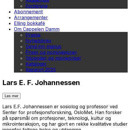
Akademisk
Forskning
Abonnement
Arrangementer
Elling bokkafé
Om Cappelen Damm
Presse
Nyhetsbrev
Send inn manus
Priser og nominasjoner
Stipender og minnepriser
Kataloger
Rapport 2025
Lars E. F. Johannessen
Les mer
Lars E.F. Johannessen er sosiolog og professor ved
Senter for profesjonsforskning, OsloMet. Han forsker
på spørsmål om profesjoner, teknologi, kultur og
mikrointeraksjon, og har gjort en rekke kvalitative studier
innenfor feltene helse og utdanning.