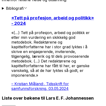
Bibliografi
«
Tett på profesjon, arbeid og politikk
»
- 2024
«(…)
Tett på profesjon, arbeid og politikk
er
etter min vurdering en skikkelig god
metodebok. Redaktørene og
kapittelforfatterne har i stor grad lyktes i å
skrive en engasjerende, inviterende,
tilgjengelig, lærerik og til dels provoserende
metodebok. (…) Det redaktørene og
kapittelforfatterne har fått til her, er ganske
vanskelig, så at de har lyktes så godt, er
imponerende.»
–
Kristian Mjåland:, Tidsskrift for
samfunnsforskning, 03.05.2024
Liste over bøkene til Lars E. F. Johannessen