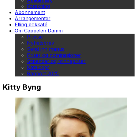
Akademisk
Forskning
Abonnement
Arrangementer
Elling bokkafé
Om Cappelen Damm
Presse
Nyhetsbrev
Send inn manus
Priser og nominasjoner
Stipender og minnepriser
Kataloger
Rapport 2025
Kitty Byng