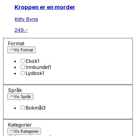
Kroppen er en morder
Kitty Byng
249,-
Format
Vis Format
Ebok
1
Innbundet
1
Lydbok
1
Språk
Vis Språk
Bokmål
3
Kategorier
Vis Kategorier