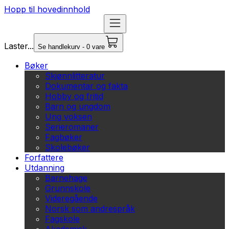
Hopp til hovedinnhold
Laster...
Se handlekurv - 0 vare
Bøker
Skjønnlitteratur
Dokumentar og fakta
Hobby og fritid
Barn og ungdom
Ung voksen
Serieromaner
Fagbøker
Skolebøker
Forfattere
Utdanning
Barnehage
Grunnskole
Videregående
Norsk som andrespråk
Fagskole