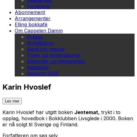
Akademisk
Forskning
Abonnement
Arrangementer
Elling bokkafé
Om Cappelen Damm
Presse
Nyhetsbrev
Send inn manus
Priser og nominasjoner
Stipender og minnepriser
Kataloger
Rapport 2025
Karin Hvoslef
Les mer
Karin Hvoslef har utgitt boken
Jentemat,
trykt i to
opplag, hovedbok i Bokklubben Livsglede i 2000. Boken
er nå solgt til Sverige og Finland.
Forfatteren om seg selv