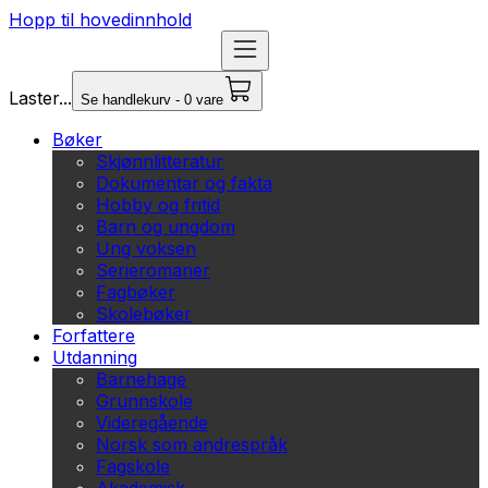
Hopp til hovedinnhold
Laster...
Se handlekurv - 0 vare
Bøker
Skjønnlitteratur
Dokumentar og fakta
Hobby og fritid
Barn og ungdom
Ung voksen
Serieromaner
Fagbøker
Skolebøker
Forfattere
Utdanning
Barnehage
Grunnskole
Videregående
Norsk som andrespråk
Fagskole