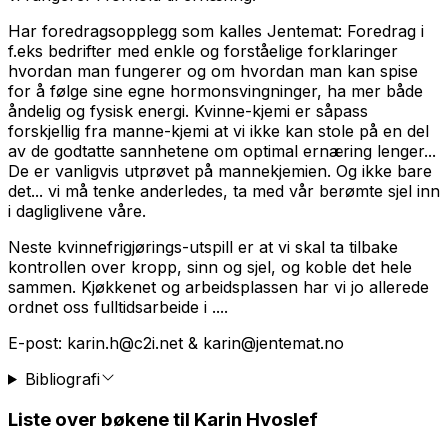
Har foredragsopplegg som kalles
Jentemat
: Foredrag i
f.eks bedrifter med enkle og forståelige forklaringer
hvordan man fungerer og om hvordan man kan spise
for å følge sine egne hormonsvingninger, ha mer både
åndelig og fysisk energi. Kvinne-kjemi er såpass
forskjellig fra manne-kjemi at vi ikke kan stole på en del
av de godtatte sannhetene om optimal ernæring lenger...
De er vanligvis utprøvet på mannekjemien. Og ikke bare
det... vi må tenke anderledes, ta med vår berømte sjel inn
i dagliglivene våre.
Neste kvinnefrigjørings-utspill er at vi skal ta tilbake
kontrollen over kropp, sinn og sjel, og koble det hele
sammen. Kjøkkenet og arbeidsplassen har vi jo allerede
ordnet oss fulltidsarbeide i ....
E-post: karin.h@c2i.net & karin@jentemat.no
Bibliografi
Liste over bøkene til Karin Hvoslef