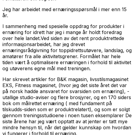
Jeg har arbeidet med ernæringsspørsmål i mer enn 15
år.
I sammenheng med spesielle oppdrag for produkter i
ernæring for idrett har jeg i mange år holdt foredrag
over hele landet.Ved siden av det rent produktrettede
informasjonsarbeidet, har jeg drevet
ernæringsrådgivning for toppidrettsutøvere, landslag, og
amatører fra alle aktivitetsgrener. Formålet har hele
tiden vært å optimalisere ernæringen i forhold til aktivitet
og utøverens egne mål med treningen.
Har skrevet artikler for B&K magasin, livsstilsmagasinet
EXS, Fitness magasinet, (hvor jeg det siste året det var
på norsk hadde ansvaret for svarsiden om ernæring), -
utallige studio-aviser og flere brosjyrer, og en 170 siders
bok om målrettet ernæring ( med fundament på
tilskudds-siden som er produktrelatert), og som er solgt
gjennom treningsstudioene i noen tusen eksemplarer De
siste årene har jeg vært opptatt av at jenter er tatt mye
mindre hensyn til, når det gjelder kunnskap om hvordan
vi fungerer i forhold til ernæring.