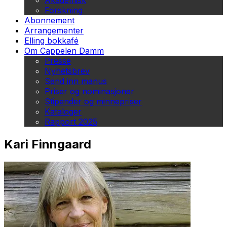
Akademisk
Forskning
Abonnement
Arrangementer
Elling bokkafé
Om Cappelen Damm
Presse
Nyhetsbrev
Send inn manus
Priser og nominasjoner
Stipender og minnepriser
Kataloger
Rapport 2025
Kari Finngaard