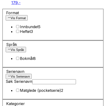
179,-
Format
Vis Format
Innbundet
5
Heftet
3
Språk
Vis Språk
Bokmål
8
Serienavn
Vis Serienavn
Søk Serienavn
Matglede (pocketserie)
2
Kategorier