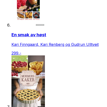
En smak av høst
Kari Finngaard, Kari Renberg og Gudrun Ulltveit
299,-