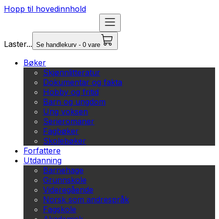
Hopp til hovedinnhold
Laster...
Se handlekurv - 0 vare
Bøker
Skjønnlitteratur
Dokumentar og fakta
Hobby og fritid
Barn og ungdom
Ung voksen
Serieromaner
Fagbøker
Skolebøker
Forfattere
Utdanning
Barnehage
Grunnskole
Videregående
Norsk som andrespråk
Fagskole