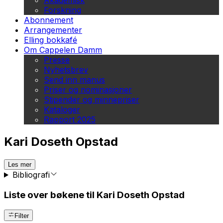
Akademisk
Forskning
Abonnement
Arrangementer
Elling bokkafé
Om Cappelen Damm
Presse
Nyhetsbrev
Send inn manus
Priser og nominasjoner
Stipender og minnepriser
Kataloger
Rapport 2025
Kari Doseth Opstad
Les mer
Bibliografi
Liste over bøkene til Kari Doseth Opstad
Filter