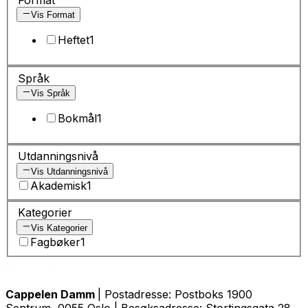
Vis Format
Heftet
1
Språk
Vis Språk
Bokmål
1
Utdanningsnivå
Vis Utdanningsnivå
Akademisk
1
Kategorier
Vis Kategorier
Fagbøker
1
Cappelen Damm
| Postadresse: Postboks 1900
Sentrum, 0055 Oslo | Besøksadresse: Stortingsgata 28,