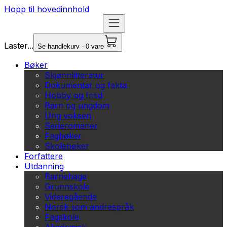
Hopp til hovedinnhold
Laster...
Se handlekurv - 0 vare
Bøker
Skjønnlitteratur
Dokumentar og fakta
Hobby og fritid
Barn og ungdom
Ung voksen
Serieromaner
Fagbøker
Skolebøker
Forfattere
Utdanning
Barnehage
Grunnskole
Videregående
Norsk som andrespråk
Fagskole