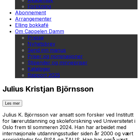
Akademisk
Forskning
Abonnement
Arrangementer
Elling bokkafé
Om Cappelen Damm
Presse
Nyhetsbrev
Send inn manus
Priser og nominasjoner
Stipender og minnepriser
Kataloger
Rapport 2025
Julius Kristjan Björnsson
Les mer
Julius K. Björnsson var ansatt som forsker ved Institutt
for lærerutdanning og skoleforskning ved Universitetet i
Oslo frem til sommeren 2024. Han har arbeidet med
internasjonale utdanningsstudier siden år 2000 og vært
prosjektleder for PISA og TALIS. Han har også vært