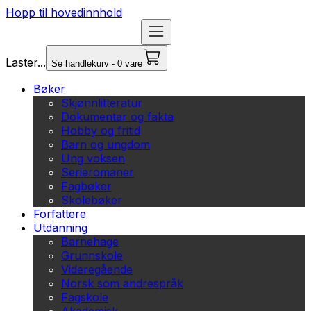
Hopp til hovedinnhold
Laster...
Se handlekurv - 0 vare
Bøker
Skjønnlitteratur
Dokumentar og fakta
Hobby og fritid
Barn og ungdom
Ung voksen
Serieromaner
Fagbøker
Skolebøker
Forfattere
Utdanning
Barnehage
Grunnskole
Videregående
Norsk som andrespråk
Fagskole