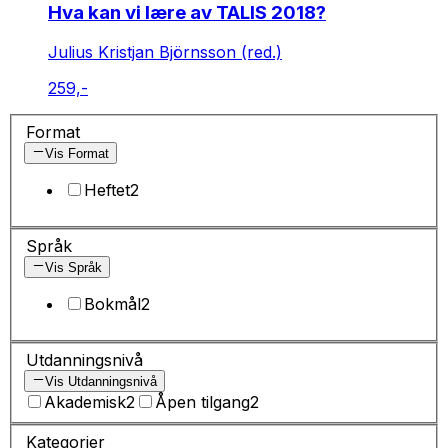
Hva kan vi lære av TALIS 2018?
Julius Kristjan Björnsson (red.)
259,-
Format
Vis Format
Heftet
2
Språk
Vis Språk
Bokmål
2
Utdanningsnivå
Vis Utdanningsnivå
Akademisk
2
Åpen tilgang
2
Kategorier