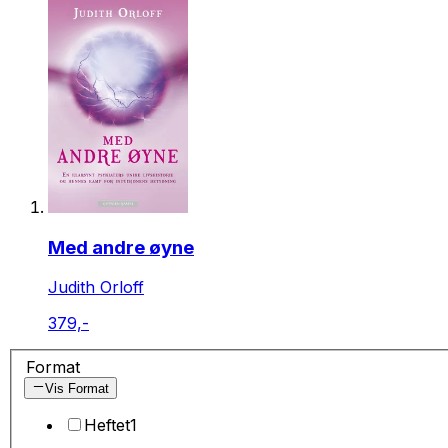
Med andre øyne
Judith Orloff
379,-
Format
Vis Format
Heftet
1