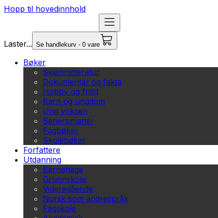
Hopp til hovedinnhold
Laster...
Se handlekurv - 0 vare
Bøker
Skjønnlitteratur
Dokumentar og fakta
Hobby og fritid
Barn og ungdom
Ung voksen
Serieromaner
Fagbøker
Skolebøker
Forfattere
Utdanning
Barnehage
Grunnskole
Videregående
Norsk som andrespråk
Fagskole