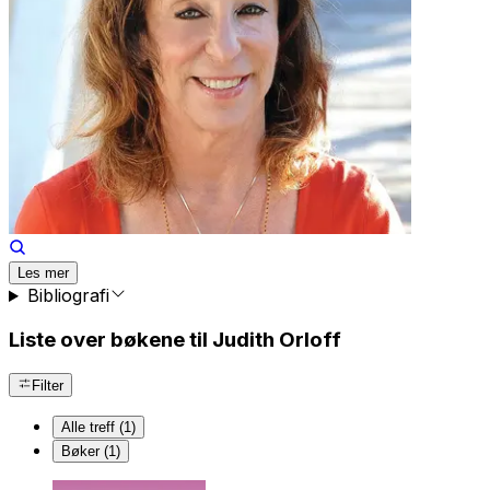
Les mer
Bibliografi
Liste over bøkene til Judith Orloff
Filter
Alle treff (1)
Bøker (1)