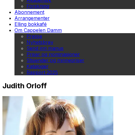
Akademisk
Forskning
Abonnement
Arrangementer
Elling bokkafé
Om Cappelen Damm
Presse
Nyhetsbrev
Send inn manus
Priser og nominasjoner
Stipender og minnepriser
Kataloger
Rapport 2025
Judith Orloff