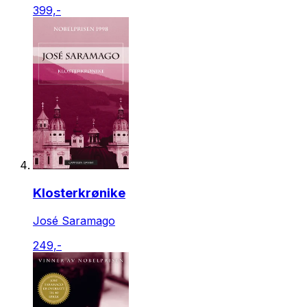
399,-
Klosterkrønike
José Saramago
249,-