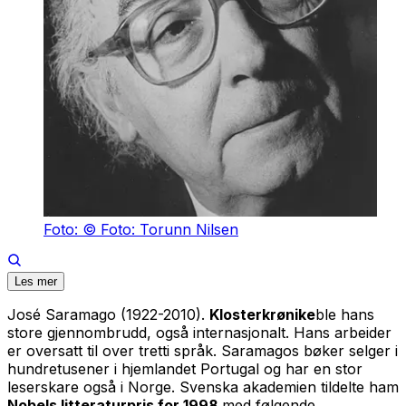
Foto: © Foto: Torunn Nilsen
Les mer
José Saramago (1922-2010).
Klosterkrønike
ble hans
store gjennombrudd, også internasjonalt. Hans arbeider
er oversatt til over tretti språk. Saramagos bøker selger i
hundretusener i hjemlandet Portugal og har en stor
leserskare også i Norge. Svenska akademien tildelte ham
Nobels litteraturpris for 1998
med følgende