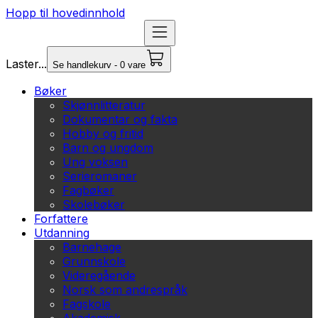
Hopp til hovedinnhold
Laster...
Se handlekurv - 0 vare
Bøker
Skjønnlitteratur
Dokumentar og fakta
Hobby og fritid
Barn og ungdom
Ung voksen
Serieromaner
Fagbøker
Skolebøker
Forfattere
Utdanning
Barnehage
Grunnskole
Videregående
Norsk som andrespråk
Fagskole