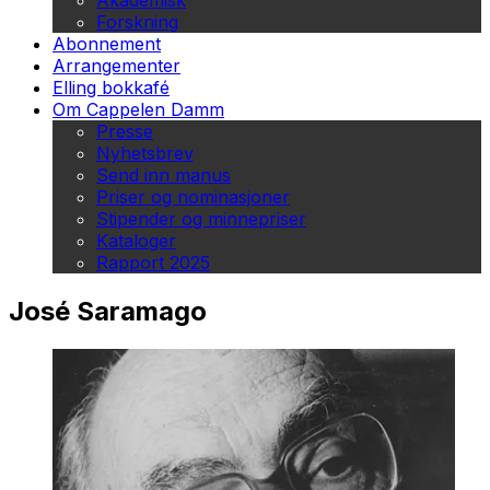
Akademisk
Forskning
Abonnement
Arrangementer
Elling bokkafé
Om Cappelen Damm
Presse
Nyhetsbrev
Send inn manus
Priser og nominasjoner
Stipender og minnepriser
Kataloger
Rapport 2025
José Saramago