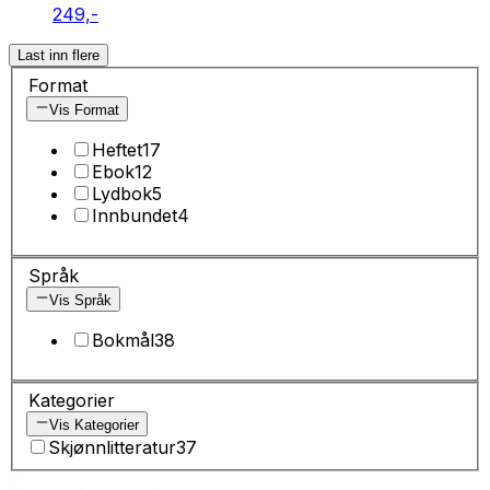
249,-
Last inn flere
Format
Vis Format
Heftet
17
Ebok
12
Lydbok
5
Innbundet
4
Språk
Vis Språk
Bokmål
38
Kategorier
Vis Kategorier
Skjønnlitteratur
37