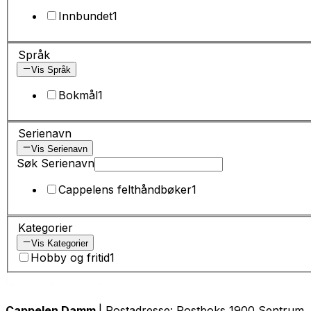
Innbundet
1
Språk
Vis Språk
Bokmål
1
Serienavn
Vis Serienavn
Søk Serienavn
Cappelens felthåndbøker
1
Kategorier
Vis Kategorier
Hobby og fritid
1
Cappelen Damm
| Postadresse: Postboks 1900 Sentrum, 