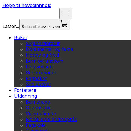
Hopp til hovedinnhold
Laster...
Se handlekurv - 0 vare
Bøker
Skjønnlitteratur
Dokumentar og fakta
Hobby og fritid
Barn og ungdom
Ung voksen
Serieromaner
Fagbøker
Skolebøker
Forfattere
Utdanning
Barnehage
Grunnskole
Videregående
Norsk som andrespråk
Fagskole