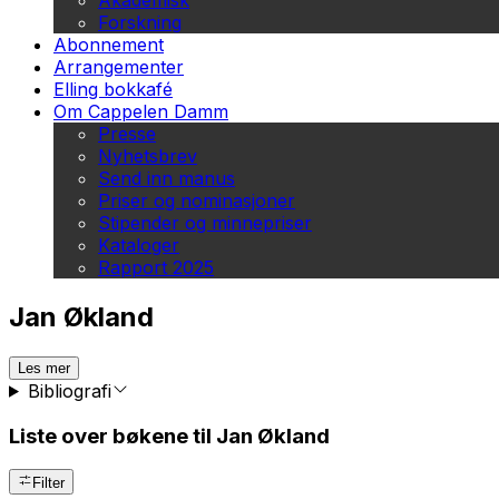
Akademisk
Forskning
Abonnement
Arrangementer
Elling bokkafé
Om Cappelen Damm
Presse
Nyhetsbrev
Send inn manus
Priser og nominasjoner
Stipender og minnepriser
Kataloger
Rapport 2025
Jan Økland
Les mer
Bibliografi
Liste over bøkene til Jan Økland
Filter