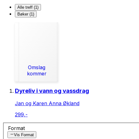
Alle treff (1)
Bøker (1)
Omslag
kommer
Dyreliv i vann og vassdrag
Jan og Karen Anna Økland
299,-
Format
Vis Format