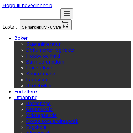
Hopp til hovedinnhold
Laster...
Se handlekurv - 0 vare
Bøker
Skjønnlitteratur
Dokumentar og fakta
Hobby og fritid
Barn og ungdom
Ung voksen
Serieromaner
Fagbøker
Skolebøker
Forfattere
Utdanning
Barnehage
Grunnskole
Videregående
Norsk som andrespråk
Fagskole