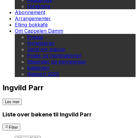
Akademisk
Forskning
Abonnement
Arrangementer
Elling bokkafé
Om Cappelen Damm
Presse
Nyhetsbrev
Send inn manus
Priser og nominasjoner
Stipender og minnepriser
Kataloger
Rapport 2025
Ingvild Parr
Les mer
Liste over bøkene til Ingvild Parr
Filter