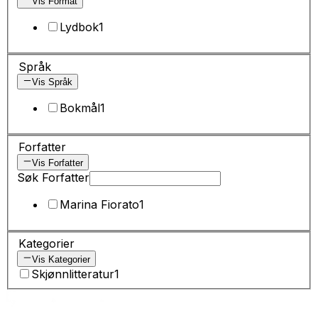
Vis Format
Lydbok
1
Språk
Vis Språk
Bokmål
1
Forfatter
Vis Forfatter
Søk Forfatter
Marina Fiorato
1
Kategorier
Vis Kategorier
Skjønnlitteratur
1