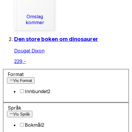
Omslag
kommer
Den store boken om dinosaurer
Dougal Dixon
229,-
Format
Vis Format
Innbundet
2
Språk
Vis Språk
Bokmål
2