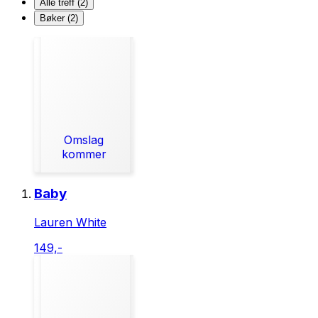
Alle treff (2)
Bøker (2)
Omslag
kommer
Baby
Lauren White
149,-