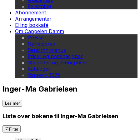
Akademisk
Forskning
Abonnement
Arrangementer
Elling bokkafé
Om Cappelen Damm
Presse
Nyhetsbrev
Send inn manus
Priser og nominasjoner
Stipender og minnepriser
Kataloger
Rapport 2025
Inger-Ma Gabrielsen
Les mer
Liste over bøkene til Inger-Ma Gabrielsen
Filter