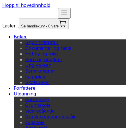
Hopp til hovedinnhold
Laster...
Se handlekurv - 0 vare
Bøker
Skjønnlitteratur
Dokumentar og fakta
Hobby og fritid
Barn og ungdom
Ung voksen
Serieromaner
Fagbøker
Skolebøker
Forfattere
Utdanning
Barnehage
Grunnskole
Videregående
Norsk som andrespråk
Fagskole