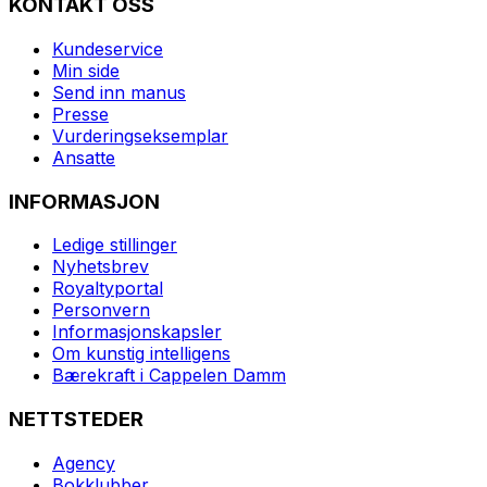
KONTAKT OSS
Kundeservice
Min side
Send inn manus
Presse
Vurderingseksemplar
Ansatte
INFORMASJON
Ledige stillinger
Nyhetsbrev
Royaltyportal
Personvern
Informasjonskapsler
Om kunstig intelligens
Bærekraft i Cappelen Damm
NETTSTEDER
Agency
Bokklubber