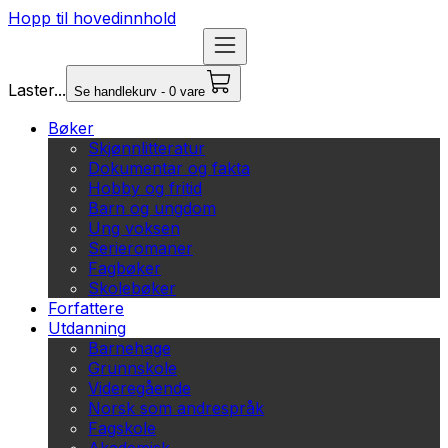
Hopp til hovedinnhold
Laster...
Se handlekurv - 0 vare
Bøker
Skjønnlitteratur
Dokumentar og fakta
Hobby og fritid
Barn og ungdom
Ung voksen
Serieromaner
Fagbøker
Skolebøker
Forfattere
Utdanning
Barnehage
Grunnskole
Videregående
Norsk som andrespråk
Fagskole