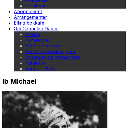
Akademisk
Forskning
Abonnement
Arrangementer
Elling bokkafé
Om Cappelen Damm
Presse
Nyhetsbrev
Send inn manus
Priser og nominasjoner
Stipender og minnepriser
Kataloger
Rapport 2025
Ib Michael