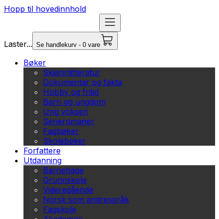
Hopp til hovedinnhold
Laster...
Se handlekurv - 0 vare
Bøker
Skjønnlitteratur
Dokumentar og fakta
Hobby og fritid
Barn og ungdom
Ung voksen
Serieromaner
Fagbøker
Skolebøker
Forfattere
Utdanning
Barnehage
Grunnskole
Videregående
Norsk som andrespråk
Fagskole