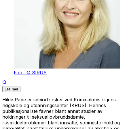
Foto: © SIRUS
Les mer
Hilde Pape er seniorforsker ved Kriminalomsorgens
høgskole og utdanningssenter (KRUS). Hennes
publikasjonsliste favner blant annet studier av
holdninger til seksuallovbruddsdømte,
rusmiddelproblemer blant innsatte, soningsforhold og
livskvalitet, samt tallrike undersøkelser av alkohol- og