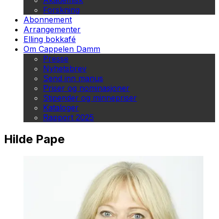
Akademisk
Forskning
Abonnement
Arrangementer
Elling bokkafé
Om Cappelen Damm
Presse
Nyhetsbrev
Send inn manus
Priser og nominasjoner
Stipender og minnepriser
Kataloger
Rapport 2025
Hilde Pape