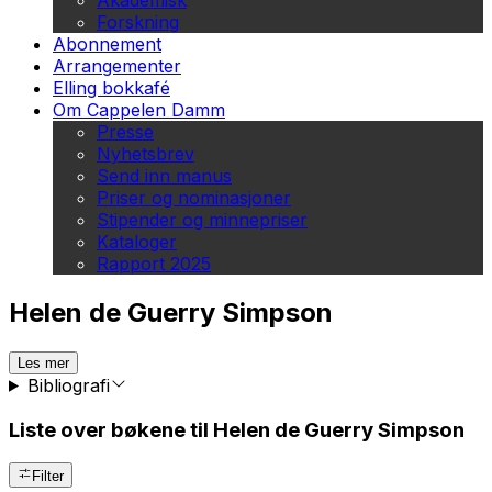
Akademisk
Forskning
Abonnement
Arrangementer
Elling bokkafé
Om Cappelen Damm
Presse
Nyhetsbrev
Send inn manus
Priser og nominasjoner
Stipender og minnepriser
Kataloger
Rapport 2025
Helen de Guerry Simpson
Les mer
Bibliografi
Liste over bøkene til Helen de Guerry Simpson
Filter