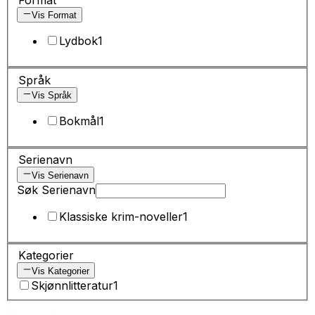
Vis Format
Lydbok
1
Språk
Vis Språk
Bokmål
1
Serienavn
Vis Serienavn
Søk Serienavn
Klassiske krim-noveller
1
Kategorier
Vis Kategorier
Skjønnlitteratur
1