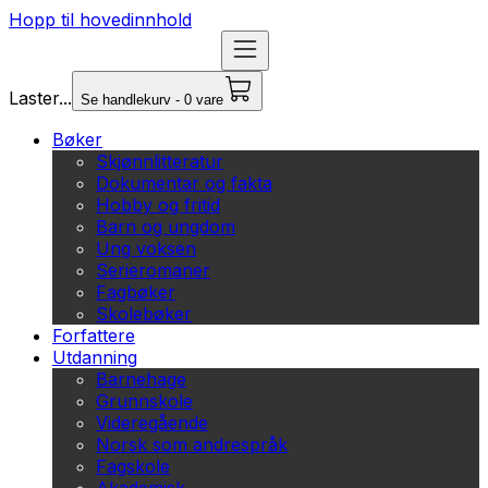
Hopp til hovedinnhold
Laster...
Se handlekurv - 0 vare
Bøker
Skjønnlitteratur
Dokumentar og fakta
Hobby og fritid
Barn og ungdom
Ung voksen
Serieromaner
Fagbøker
Skolebøker
Forfattere
Utdanning
Barnehage
Grunnskole
Videregående
Norsk som andrespråk
Fagskole