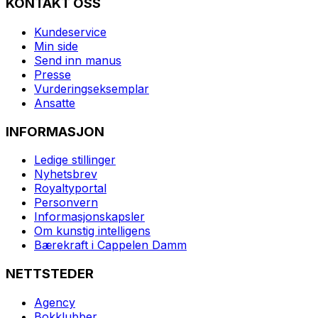
KONTAKT OSS
Kundeservice
Min side
Send inn manus
Presse
Vurderingseksemplar
Ansatte
INFORMASJON
Ledige stillinger
Nyhetsbrev
Royaltyportal
Personvern
Informasjonskapsler
Om kunstig intelligens
Bærekraft i Cappelen Damm
NETTSTEDER
Agency
Bokklubber