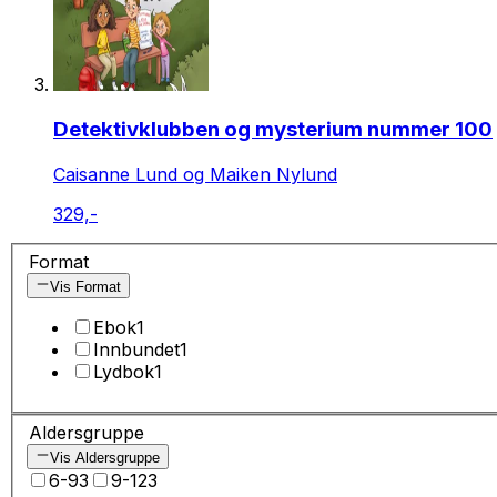
Detektivklubben og mysterium nummer 100
Caisanne Lund og Maiken Nylund
329,-
Format
Vis Format
Ebok
1
Innbundet
1
Lydbok
1
Aldersgruppe
Vis Aldersgruppe
6-9
3
9-12
3