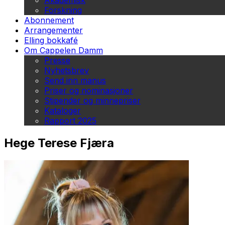
Akademisk
Forskning
Abonnement
Arrangementer
Elling bokkafé
Om Cappelen Damm
Presse
Nyhetsbrev
Send inn manus
Priser og nominasjoner
Stipender og minnepriser
Kataloger
Rapport 2025
Hege Terese Fjæra