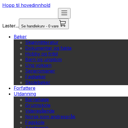
Hopp til hovedinnhold
Laster...
Se handlekurv - 0 vare
Bøker
Skjønnlitteratur
Dokumentar og fakta
Hobby og fritid
Barn og ungdom
Ung voksen
Serieromaner
Fagbøker
Skolebøker
Forfattere
Utdanning
Barnehage
Grunnskole
Videregående
Norsk som andrespråk
Fagskole