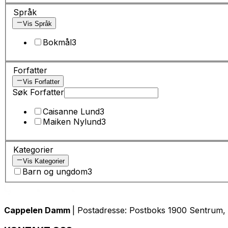
Språk
Vis Språk
Bokmål
3
Forfatter
Vis Forfatter
Søk Forfatter
Caisanne Lund
3
Maiken Nylund
3
Kategorier
Vis Kategorier
Barn og ungdom
3
Cappelen Damm
| Postadresse: Postboks 1900 Sentrum, 