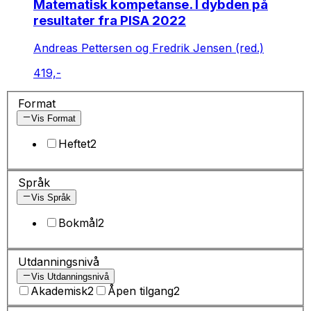
Matematisk kompetanse. I dybden på
resultater fra PISA 2022
Andreas Pettersen og Fredrik Jensen (red.)
419,-
Format
Vis Format
Heftet
2
Språk
Vis Språk
Bokmål
2
Utdanningsnivå
Vis Utdanningsnivå
Akademisk
2
Åpen tilgang
2