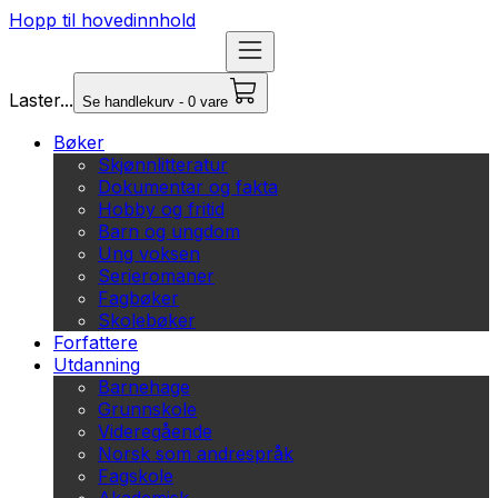
Hopp til hovedinnhold
Laster...
Se handlekurv - 0 vare
Bøker
Skjønnlitteratur
Dokumentar og fakta
Hobby og fritid
Barn og ungdom
Ung voksen
Serieromaner
Fagbøker
Skolebøker
Forfattere
Utdanning
Barnehage
Grunnskole
Videregående
Norsk som andrespråk
Fagskole