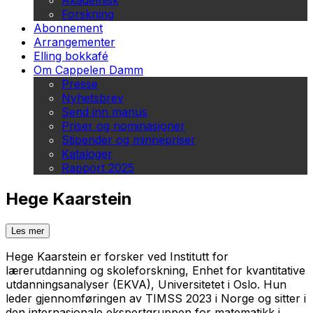
Akademisk
Forskning
Abonnement
Arrangementer
Elling bokkafé
Om Cappelen Damm
Presse
Nyhetsbrev
Send inn manus
Priser og nominasjoner
Stipender og minnepriser
Kataloger
Rapport 2025
Hege Kaarstein
Les mer
Hege Kaarstein er forsker ved Institutt for
lærerutdanning og skoleforskning, Enhet for kvantitative
utdanningsanalyser (EKVA), Universitetet i Oslo. Hun
leder gjennomføringen av TIMSS 2023 i Norge og sitter i
den internasjonale ekspertgruppen for matematikk i