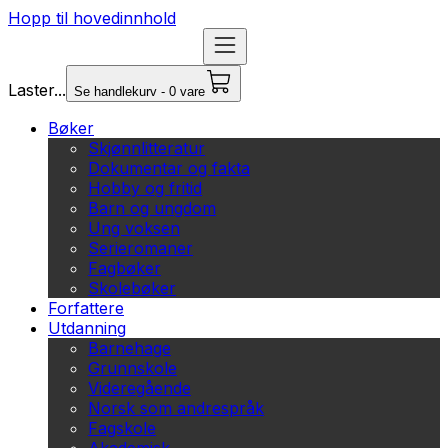
Hopp til hovedinnhold
Laster...
Se handlekurv - 0 vare
Bøker
Skjønnlitteratur
Dokumentar og fakta
Hobby og fritid
Barn og ungdom
Ung voksen
Serieromaner
Fagbøker
Skolebøker
Forfattere
Utdanning
Barnehage
Grunnskole
Videregående
Norsk som andrespråk
Fagskole