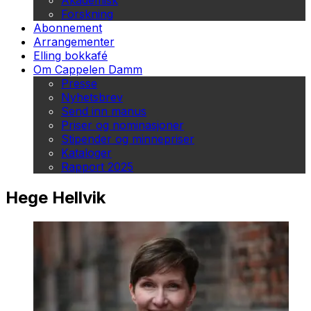
Akademisk
Forskning
Abonnement
Arrangementer
Elling bokkafé
Om Cappelen Damm
Presse
Nyhetsbrev
Send inn manus
Priser og nominasjoner
Stipender og minnepriser
Kataloger
Rapport 2025
Hege Hellvik