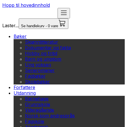
Hopp til hovedinnhold
Laster...
Se handlekurv - 0 vare
Bøker
Skjønnlitteratur
Dokumentar og fakta
Hobby og fritid
Barn og ungdom
Ung voksen
Serieromaner
Fagbøker
Skolebøker
Forfattere
Utdanning
Barnehage
Grunnskole
Videregående
Norsk som andrespråk
Fagskole