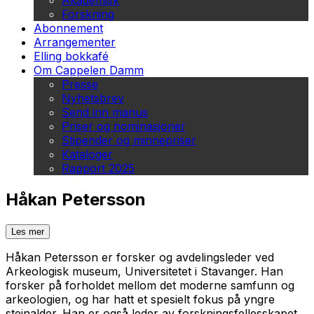
Akademisk
Forskning
Abonnement
Arrangementer
Elling bokkafé
Om Cappelen Damm
Presse
Nyhetsbrev
Send inn manus
Priser og nominasjoner
Stipender og minnepriser
Kataloger
Rapport 2025
Håkan Petersson
Les mer
Håkan Petersson er forsker og avdelingsleder ved
Arkeologisk museum, Universitetet i Stavanger. Han
forsker på forholdet mellom det moderne samfunn og
arkeologien, og har hatt et spesielt fokus på yngre
steinalder. Han er også leder av forskningsfellesskapet